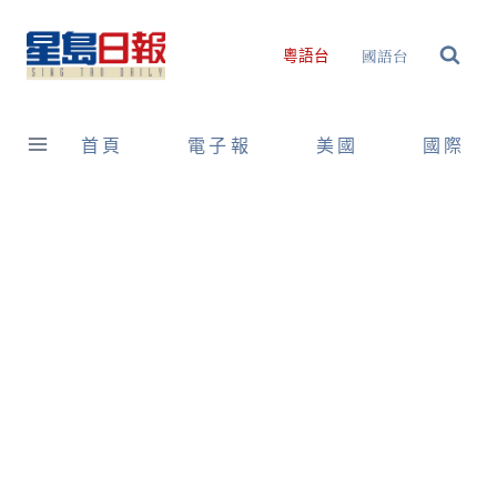
Skip
to
國語台
粵語台
content
首頁
電子報
美國
國際