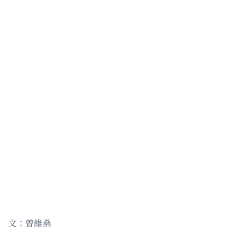
文：曾維燊