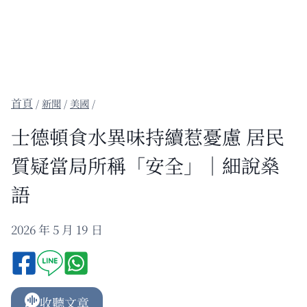
/
新聞
/
美國
/
士德頓食水異味持續惹憂慮 居民
質疑當局所稱「安全」｜細說燊
語
2026 年 5 月 19 日
收聽文章