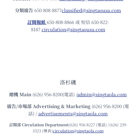
分類廣告
650-808-8877
classified@singtaousa.com
訂閱報紙
650-808-8866 或 短信 650-822-
8187
circulation@singtaousa.com
洛杉磯
總機
Main
(626) 956-8200(電話) /
admin@singtaola.com
廣告/市場部
Advertising & Marketing
(626) 956-8200 (電
話) /
advertisements@singtaola.com
訂閱部 Circulation Department
(626) 956-8227 (電話) /(626) 239-
3323 (傳真)
circulation@singtaola.com