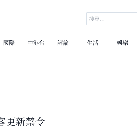
搜
尋
關
鍵
國際
中港台
評論
生活
娛樂
字:
客更新禁令