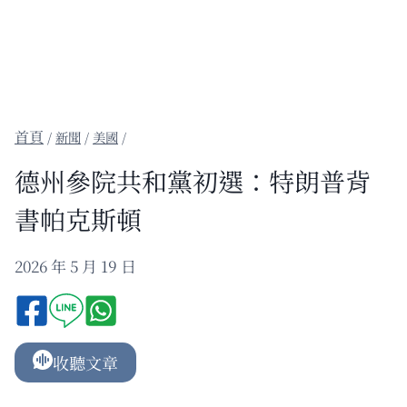
/
新聞
/
美國
/
德州參院共和黨初選：特朗普背
書帕克斯頓
2026 年 5 月 19 日
收聽文章