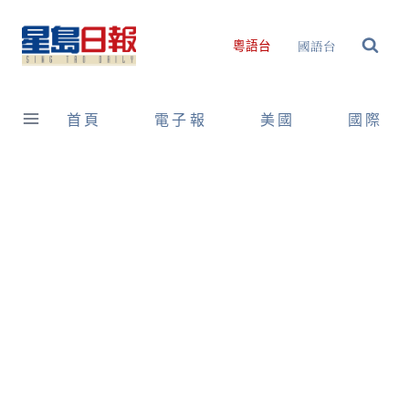
Skip
to
國語台
粵語台
content
首頁
電子報
美國
國際