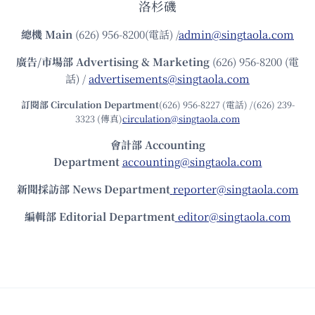
洛杉磯
總機
Main
(626) 956-8200(電話) /
admin@singtaola.com
廣告/市場部
Advertising & Marketing
(626) 956-8200 (電
話) /
advertisements@singtaola.com
訂閱部 Circulation Department
(626) 956-8227 (電話) /(626) 239-
3323 (傳真)
circulation@singtaola.com
會計部 Accounting
Department
accounting@singtaola.com
新聞採訪部 News Department
reporter@singtaola.com
編輯部 Editorial Department
editor@singtaola.com