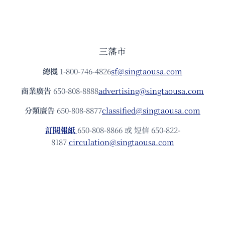
三藩市
總機
1-800-746-4826
sf@singtaousa.com
商業廣告
650-808-8888
advertising@singtaousa.com
分類廣告
650-808-8877
classified@singtaousa.com
訂閱報紙
650-808-8866 或 短信 650-822-
8187
circulation@singtaousa.com