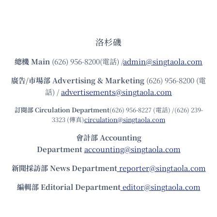
洛杉磯
總機
Main
(626) 956-8200(電話) /
admin@singtaola.com
廣告/市場部
Advertising & Marketing
(626) 956-8200 (電
話) /
advertisements@singtaola.com
訂閱部 Circulation Department
(626) 956-8227 (電話) /(626) 239-
3323 (傳真)
circulation@singtaola.com
會計部 Accounting
Department
accounting@singtaola.com
新聞採訪部 News Department
reporter@singtaola.com
編輯部 Editorial Department
editor@singtaola.com