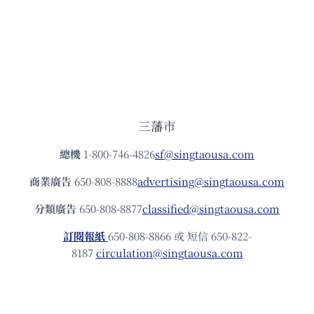
三藩市
總機
1-800-746-4826
sf@singtaousa.com
商業廣告
650-808-8888
advertising@singtaousa.com
分類廣告
650-808-8877
classified@singtaousa.com
訂閱報紙
650-808-8866 或 短信 650-822-
8187
circulation@singtaousa.com