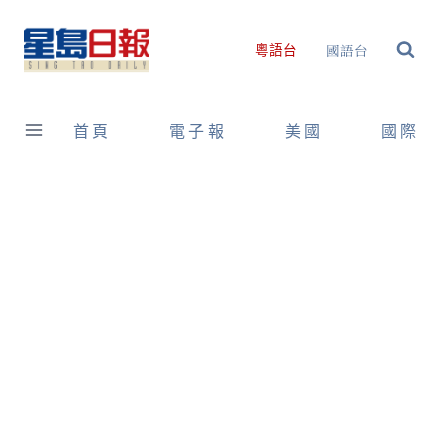
Skip
to
國語台
粵語台
content
首頁
電子報
美國
國際