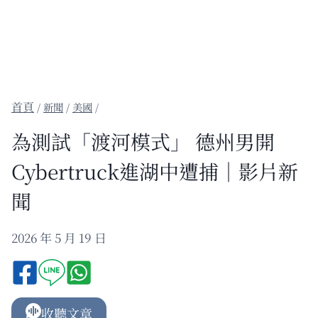
/
新聞
/
美國
/
為測試「渡河模式」 德州男開
Cybertruck進湖中遭捕｜影片新
聞
2026 年 5 月 19 日
收聽文章