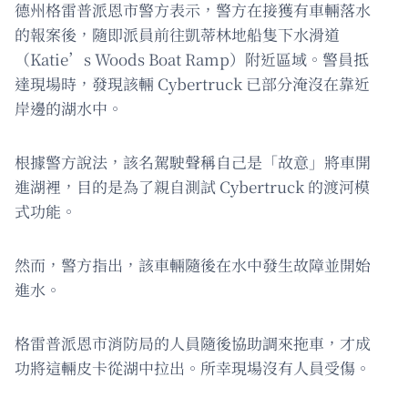
德州格雷普派恩市警方表示，警方在接獲有車輛落水
的報案後，隨即派員前往凱蒂林地船隻下水滑道
（Katie’s Woods Boat Ramp）附近區域。警員抵
達現場時，發現該輛 Cybertruck 已部分淹沒在靠近
岸邊的湖水中。
根據警方說法，該名駕駛聲稱自己是「故意」將車開
進湖裡，目的是為了親自測試 Cybertruck 的渡河模
式功能。
然而，警方指出，該車輛隨後在水中發生故障並開始
進水。
格雷普派恩市消防局的人員隨後協助調來拖車，才成
功將這輛皮卡從湖中拉出。所幸現場沒有人員受傷。