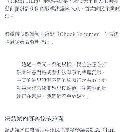
（Thom Tillis）未參與投票，這使天平自民主黨發
動此類針對伊朗的戰權決議案以來，首次向民主黨傾
斜。
參議院少數黨領袖舒默（Chuck Schumer）在表決
通過後發表聲明指出：
「透過一票又一票的累積，民主黨正在打
破共和黨對特朗普非法戰爭的集體沉默。
今天的結果證明我們的施壓行之有效：共
和黨內部防線開始出現裂痕，制衡他的動
能正在聚集，我們絕不會放鬆。」
決議案內容與象徵意義
該決議案由維吉尼亞州民主黨籍參議員凱恩（Tim