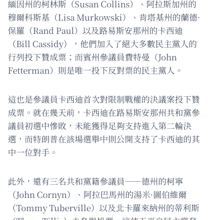
緬因州的柯林斯（Susan Collins）、阿拉斯加州的
穆爾科斯基（Lisa Murkowski）、肯塔基州的蘭德·
保羅（Rand Paul）以及路易斯安那州的卡西迪
（Bill Cassidy），他們加入了絕大多數民主黨人的
行列投下贊成票；而賓州參議員費特曼（John
Fetterman）則是唯一投下反對票的民主黨人。
這也是參議員卡西迪首次對限制戰權的決議案投下贊
成票。就在幾天前，卡西迪在路易斯安那州共和黨參
議員初選中慘敗，未能獲得足夠支持進入第二輪決
選，而特朗普在該場選舉中則公開支持了卡西迪的其
中一位對手。
此外，還有三名共和黨籍參議員——德州的柯寧
（John Cornyn）、阿拉巴馬州的湯米·圖伯維爾
（Tommy Tuberville）以及北卡羅來納州的蒂利斯