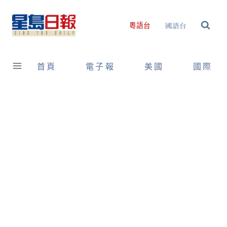
Skip
to
國語台
粵語台
content
首頁
電子報
美國
國際