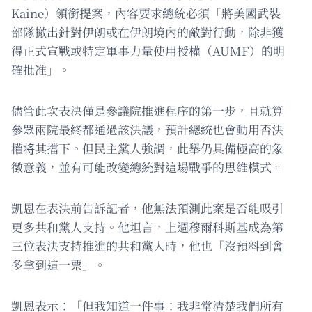
Kaine）領銜提案，內容要求總統必須「將美國武裝
部隊撤出針對伊朗或在伊朗境內的敵對行動，除非獲
得正式宣戰或特定軍事力量使用授權（AUMF）的明
確批准」。
儘管此次表決僅是參議院推進程序的第一步，且就算
參眾兩院最終都通過該決議，預計總統也會動用否決
權将其擋下。但民主黨人強調，此舉仍具備極高的象
徵意義，並有可能改變總統對這場戰爭的思維模式。
凱恩在表決前告訴記者，他無法預測此案是否能吸引
更多共和黨人支持。他坦言，上週穆爾科斯基成為第
三位表決支持推進的共和黨人時，他也「沒預料到會
多拿到這一票」。
凱恩表示：「但我知道一件事：我非常清楚我們所有