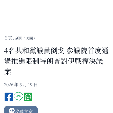
/
新聞
/
美國
/
4名共和黨議員倒戈 參議院首度通
過推進限制特朗普對伊戰權決議
案
2026 年 5 月 19 日
收聽文章