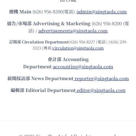
總機
Main
(626) 956-8200(電話) /
admin@singtaola.com
廣告/市場部
Advertising & Marketing
(626) 956-8200 (電
話) /
advertisements@singtaola.com
訂閱部 Circulation Department
(626) 956-8227 (電話) /(626) 239-
3323 (傳真)
circulation@singtaola.com
會計部 Accounting
Department
accounting@singtaola.com
新聞採訪部 News Department
reporter@singtaola.com
編輯部 Editorial Department
editor@singtaola.com