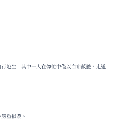
自行逃生，其中一人在匆忙中僅以白布蔽體，走避
中嚴重損毀。