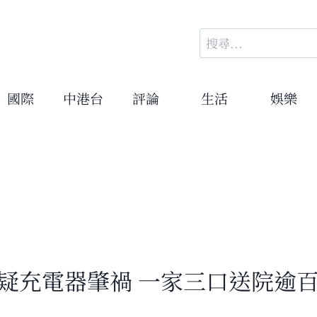
搜
尋
關
鍵
國際
中港台
評論
生活
娛樂
字:
疑充電器肇禍 一家三口送院逾