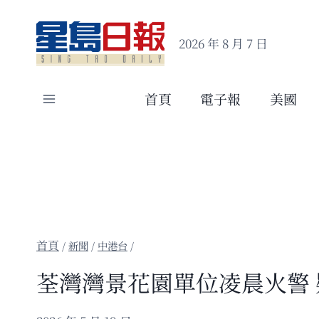
Skip
to
2026 年 8 月 7 日
content
首頁
電子報
美國
/
新聞
/
中港台
/
荃灣灣景花園單位凌晨火警 