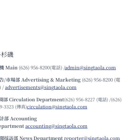
洛杉磯
機
Main
(626) 956-8200(電話) /
admin@singtaola.com
告/市場部
Advertising & Marketing
(626) 956-8200 (電
 /
advertisements@singtaola.com
閱部 Circulation Department
(626) 956-8227 (電話) /(626)
9-3323 (傳真)
circulation@singtaola.com
計部 Accounting
epartment
accounting@singtaola.com
聞採訪部 News Department
reporter@singtaola.com