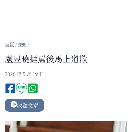
/
娛樂
/
盧昱曉捱罵後馬上道歉
2026 年 5 月 19 日
收聽文章