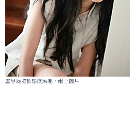
盧昱曉道歉態度誠懇。網上圖片