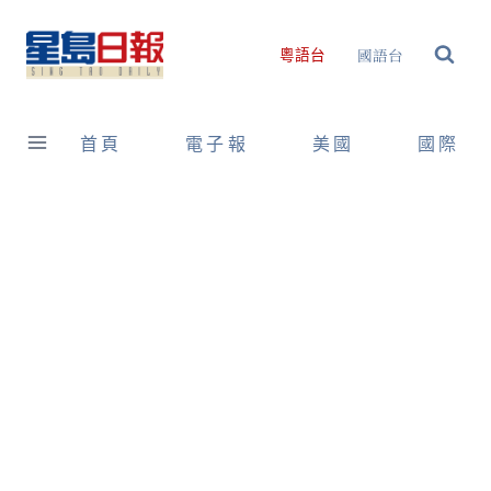
Skip
to
國語台
粵語台
content
首頁
電子報
美國
國際