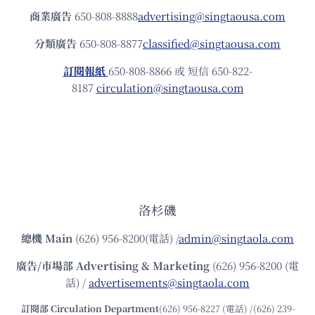
商業廣告
650-808-8888
advertising@singtaousa.com
分類廣告
650-808-8877
classified@singtaousa.com
訂閱報紙
650-808-8866 或 短信 650-822-
8187
circulation@singtaousa.com
洛杉磯
總機
Main
(626) 956-8200(電話) /
admin@singtaola.com
廣告/市場部
Advertising & Marketing
(626) 956-8200 (電
話) /
advertisements@singtaola.com
訂閱部 Circulation Department
(626) 956-8227 (電話) /(626) 239-