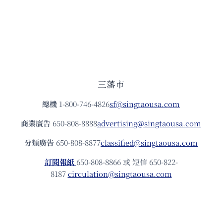
三藩市
總機
1-800-746-4826
sf@singtaousa.com
商業廣告
650-808-8888
advertising@singtaousa.com
分類廣告
650-808-8877
classified@singtaousa.com
訂閱報紙
650-808-8866 或 短信 650-822-
8187
circulation@singtaousa.com