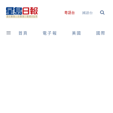
Skip
to
國語台
粵語台
content
首頁
電子報
美國
國際