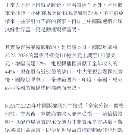
正常人不是上班就是睡覺，誰看直播？另外，本屆擴
軍至48隊，小組賽場次從48場增加到72場，不可避免
帶來一些吸引力不高的賽事。再加上中國隊連續六屆
無緣世界盃，更是動搖觀眾基礎。
其實最容易暴露底牌的，是焦慮本身。國際足聯將
2023-2026的營收目標從110億美元上調至130億美
元，增幅高達72%。電視轉播權貢獻了全年收入的
44%，現在還有近50億的缺口。中央電視台選擇拒簽
後，國際足聯急了。全球範圍內，印度、泰國、馬來
西亞等國的轉播權同樣懸而未決。
NBA在2023年中國版權談判中接受「多家分銷、價格
理性」方案後，整體商業收入並未受損——這恰恰證
明，匹配市場真實的承受能力才能實現多方共贏。觀
眾選擇日益豐富，即便是世界盃這樣的超級IP也別想