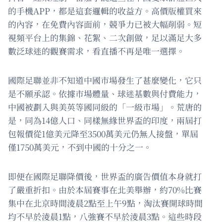
的手機APP，都是這套邏輯的收益方。高價版權買來
的內容，在免費內容面前，競爭力已被大幅削弱。短
視頻平台上的集錦、花絮、二次創做，足以滿足大多
數泛球迷的觀賽需求，看直播不再是唯一選擇。
國際足聯並非不知道中國市場發生了甚麼變化，它只
是不願承認。依據市場體量、球迷基數與付費能力，
中國被劃入與美英等國同級的「一級市場」。荒唐的
是，同為14億人口、同樣無緣世界盃的印度，兩屆打
包報價從1億美元降至3500萬美元仍無人接盤，單屆
僅1750萬美元，不到中國的十分之一。
即便在國際足聯降價後，世界盃的廣告價值本身就打
了嚴重折扣。由於本屆賽事在北美舉辦，約70%比賽
集中在北京時間淩晨2點至上午9點，淘汰賽開球時間
均不早於淩晨1點，八強賽不早於淩晨3點。這些時段