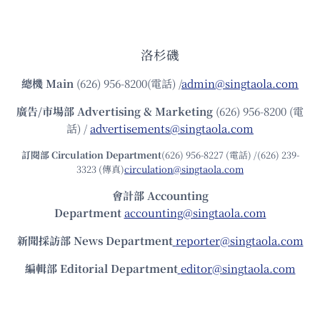
洛杉磯
總機
Main
(626) 956-8200(電話) /
admin@singtaola.com
廣告/市場部
Advertising & Marketing
(626) 956-8200 (電
話) /
advertisements@singtaola.com
訂閱部 Circulation Department
(626) 956-8227 (電話) /(626) 239-
3323 (傳真)
circulation@singtaola.com
會計部 Accounting
Department
accounting@singtaola.com
新聞採訪部 News Department
reporter@singtaola.com
編輯部 Editorial Department
editor@singtaola.com