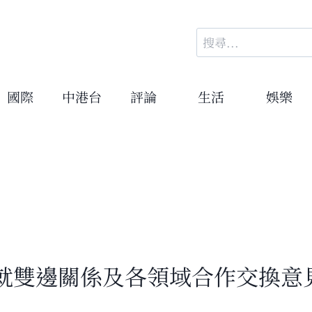
搜
尋
關
鍵
國際
中港台
評論
生活
娛樂
字:
就雙邊關係及各領域合作交換意