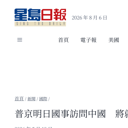
Skip
to
2026 年 8 月 6 日
content
首頁
電子報
美國
/
新聞
/
國際
/
普京明日國事訪問中國 將