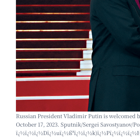
Russian President Vladimir Putin is welcomed b
October 17, 2023. Sputnik/Sergei Savostyan
ï¿½ï¿½ï¿½Dï¿½uï¿½ßªï¿½ï¿½k)ï¿½Pï¿½ï¿½ï¿½Hï