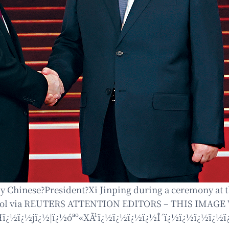
y Chinese?President?Xi Jinping during a ceremony at t
ov/Pool via REUTERS ATTENTION EDITORS – THIS IMA
¿½ï¿½jï¿½|ï¿½óªº«XÃ¹ï¿½ï¿½ï¿½ï¿½Î´ï¿½ï¿½ï¿½ï¿½ï¿