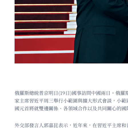
俄羅斯總統普京明日(19日)國事訪問中國兩日。俄
家主席習近平周三舉行小範圍與擴大形式會談，小範
國元首將就雙邊關係、各領域合作以及共同關心的國
外交部發言人郭嘉昆表示，近年來，在習近平主席和