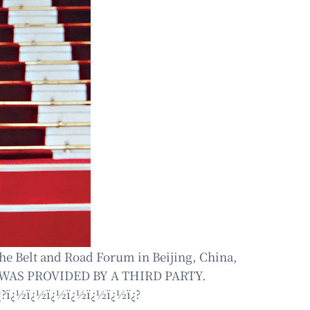
he Belt and Road Forum in Beijing, China,
GE WAS PROVIDED BY A THIRD PARTY.
?ï¿½ï¿½ï¿½ï¿½ï¿½ï¿½ï¿?