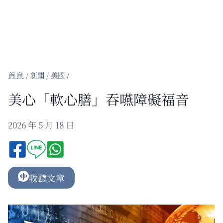
/
新聞
/
美國
/
美心「軟心膳」吞嚥障礙福音
2026 年 5 月 18 日
收聽文章