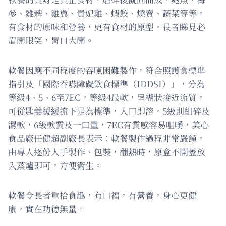
參、雞髀、雞翼、貴妃雞、蝦餃、燒賣、蔬菜等等，
有食材的原味和營養，更有食材的原型，長者睇見必
眉開眼笑，胃口大開。
軟餐因應不同程度的吞嚥困難製作，符合照護食標準
指引及「國際吞嚥障礙飲食標準（IDDSI）」，分為
等級4、5、6至7EC，等級4最軟，呈糊狀接近流質，
可從匙羹緩緩流下是為標準，入口即溶，5級則細碎及
濕軟，6級軟質及一口量，7EC有質感容易咀嚼，美心
食品廠任健超副廠長表示：軟餐製作過程非常嚴𧫴，
由專人逐份人手製作、包裝，翻熱時，原盒不開蓋放
入蒸爐即可，方便衛生。
軟餐令長者重拾食趣，有口福，有營養，身心更健
康，實在功德無量。