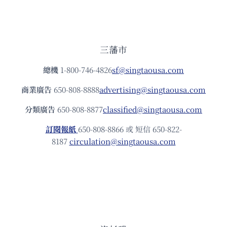
三藩市
總機
1-800-746-4826
sf@singtaousa.com
商業廣告
650-808-8888
advertising@singtaousa.com
分類廣告
650-808-8877
classified@singtaousa.com
訂閱報紙
650-808-8866 或 短信 650-822-
8187
circulation@singtaousa.com