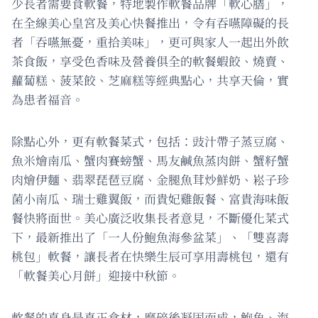
少長者需要食軟餐，特地製作軟餐品牌「軟心膳」，
在全線美心皇宮及美心快餐推出，令有吞嚥障礙的長
者「吞嚥無憂，重拾美味」，更可與家人一起出外飲
茶食飯，享受色香味及營養俱全的軟餐蝦餃、燒賣、
蘿蔔糕、菠菜餃、芝麻糕等經典點心，共享天倫，實
為患者福音。
除點心外，更有軟餐菜式，包括：豉汁帶子蒸豆腐、
魚米燴南瓜、蟹肉賽螃蟹、馬友鹹魚蒸肉餅、蟹籽蟹
肉燴伊麵、翡翠琵琶豆腐、金腿魚茸炒鮮奶、崧子珍
菌小南瓜、瑞士雞翼飯，而貴妃雞飯餐、富貴海味飯
餐快將面世。美心廣泛收集長者意見，不斷優化菜式
下，最新推出了「一人份鮑魚海參盆菜」、「雙喜壽
桃包」軟餐，讓長者在快樂生辰可享用壽桃包，還有
「軟餐美心月餅」迎接中秋節。
軟餐的真身是真正食材，磨碎後凝固而成，鮑魚、海