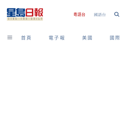
Skip
to
國語台
粵語台
content
首頁
電子報
美國
國際