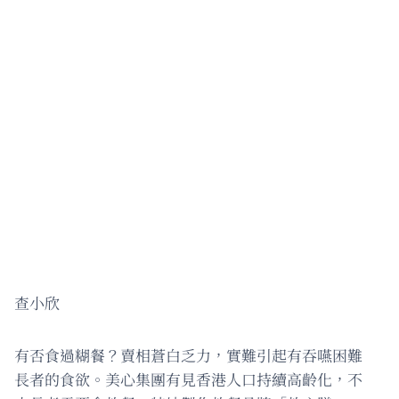
查小欣
有否食過糊餐？賣相蒼白乏力，實難引起有吞嚥困難
長者的食欲。美心集團有見香港人口持續高齡化，不