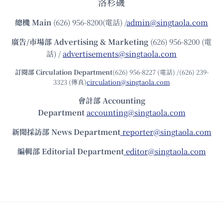
洛杉磯
總機
Main
(626) 956-8200(電話) /
admin@singtaola.com
廣告/市場部
Advertising & Marketing
(626) 956-8200 (電
話) /
advertisements@singtaola.com
訂閱部 Circulation Department
(626) 956-8227 (電話) /(626) 239-
3323 (傳真)
circulation@singtaola.com
會計部 Accounting
Department
accounting@singtaola.com
新聞採訪部 News Department
reporter@singtaola.com
編輯部 Editorial Department
editor@singtaola.com