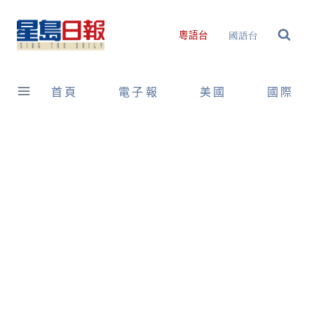
Skip
to
國語台
粵語台
content
首頁
電子報
美國
國際