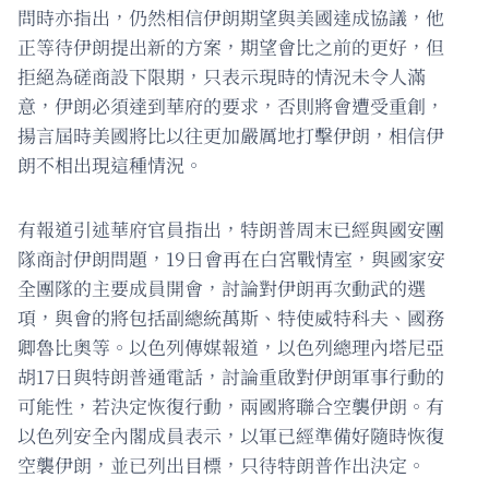
問時亦指出，仍然相信伊朗期望與美國達成協議，他
正等待伊朗提出新的方案，期望會比之前的更好，但
拒絕為磋商設下限期，只表示現時的情況未令人滿
意，伊朗必須達到華府的要求，否則將會遭受重創，
揚言屆時美國將比以往更加嚴厲地打擊伊朗，相信伊
朗不相出現這種情況。
有報道引述華府官員指出，特朗普周末已經與國安團
隊商討伊朗問題，19日會再在白宮戰情室，與國家安
全團隊的主要成員開會，討論對伊朗再次動武的選
項，與會的將包括副總統萬斯、特使威特科夫、國務
卿魯比奧等。以色列傳媒報道，以色列總理內塔尼亞
胡17日與特朗普通電話，討論重啟對伊朗軍事行動的
可能性，若決定恢復行動，兩國將聯合空襲伊朗。有
以色列安全內閣成員表示，以軍已經準備好隨時恢復
空襲伊朗，並已列出目標，只待特朗普作出決定。