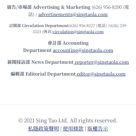
廣告/市場部
Advertising & Marketing
(626) 956-8200 (電
話) /
advertisements@singtaola.com
訂閱部 Circulation Department
(626) 956-8227 (電話) /(626) 239-
3323 (傳真)
circulation@singtaola.com
會計部 Accounting
Department
accounting@singtaola.com
新聞採訪部 News Department
reporter@singtaola.com
編輯部 Editorial Department
editor@singtaola.com
© 2021 Sing Tao Ltd. All rights reserved.
私隱政策聲明
|
使⽤條款
|
版權告⽰