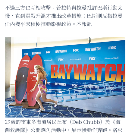
不過三方也互相攻擊。普拉特與拉曼批評巴斯行動太
慢，直到選戰升溫才推出改革措施；巴斯則反指拉曼
任內幾乎未積極推動影視政策。本報訊
29歲的雷東多海灘居民丘布（Deb Chubb）於《海
灘救護隊》公開選角活動中，展示慢動作奔跑。洛杉