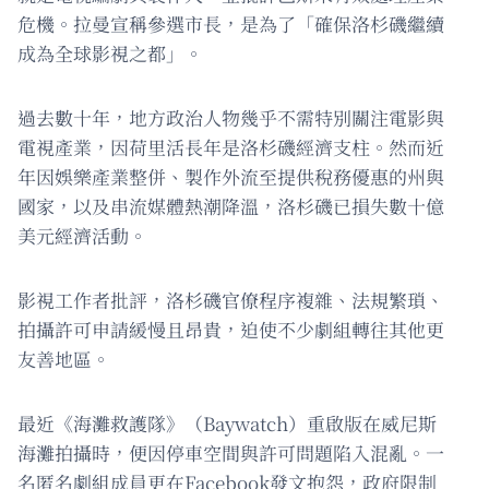
危機。拉曼宣稱參選市長，是為了「確保洛杉磯繼續
成為全球影視之都」。
過去數十年，地方政治人物幾乎不需特別關注電影與
電視產業，因荷里活長年是洛杉磯經濟支柱。然而近
年因娛樂產業整併、製作外流至提供稅務優惠的州與
國家，以及串流媒體熱潮降溫，洛杉磯已損失數十億
美元經濟活動。
影視工作者批評，洛杉磯官僚程序複雜、法規繁瑣、
拍攝許可申請緩慢且昂貴，迫使不少劇組轉往其他更
友善地區。
最近《海灘救護隊》（Baywatch）重啟版在威尼斯
海灘拍攝時，便因停車空間與許可問題陷入混亂。一
名匿名劇組成員更在Facebook發文抱怨，政府限制