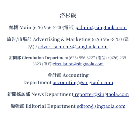
洛杉磯
總機
Main
(626) 956-8200(電話) /
admin@singtaola.com
廣告/市場部
Advertising & Marketing
(626) 956-8200 (電
話) /
advertisements@singtaola.com
訂閱部 Circulation Department
(626) 956-8227 (電話) /(626) 239-
3323 (傳真)
circulation@singtaola.com
會計部 Accounting
Department
accounting@singtaola.com
新聞採訪部 News Department
reporter@singtaola.com
編輯部 Editorial Department
editor@singtaola.com