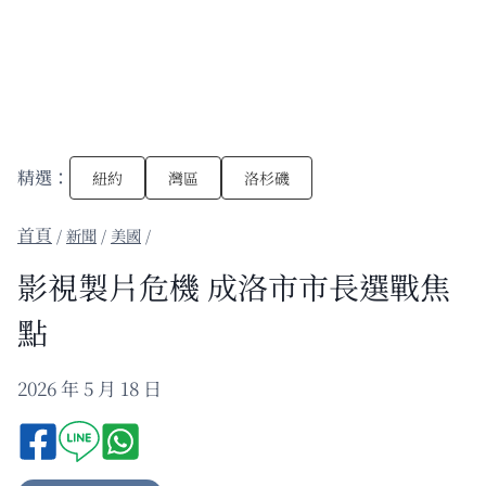
精選：
紐約
灣區
洛杉磯
/
新聞
/
美國
/
影視製片危機 成洛市市長選戰焦
點
2026 年 5 月 18 日