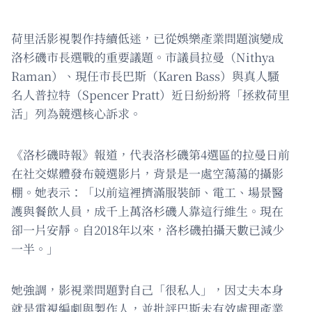
荷里活影視製作持續低迷，已從娛樂產業問題演變成
洛杉磯市長選戰的重要議題。市議員拉曼（Nithya
Raman）、現任市長巴斯（Karen Bass）與真人騷
名人普拉特（Spencer Pratt）近日紛紛將「拯救荷里
活」列為競選核心訴求。
《洛杉磯時報》報道，代表洛杉磯第4選區的拉曼日前
在社交媒體發布競選影片，背景是一處空蕩蕩的攝影
棚。她表示：「以前這裡擠滿服裝師、電工、場景醫
護與餐飲人員，成千上萬洛杉磯人靠這行維生。現在
卻一片安靜。自2018年以來，洛杉磯拍攝天數已減少
一半。」
她強調，影視業問題對自己「很私人」，因丈夫本身
就是電視編劇與製作人，並批評巴斯未有效處理產業