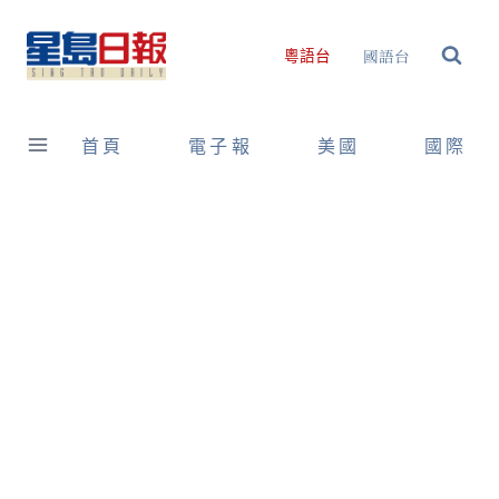
Skip
to
國語台
粵語台
content
首頁
電子報
美國
國際