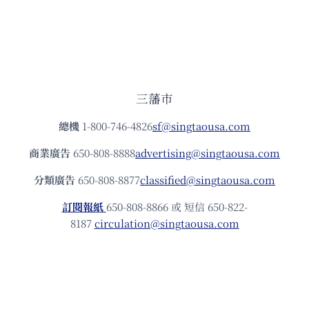
三藩市
總機
1-800-746-4826
sf@singtaousa.com
商業廣告
650-808-8888
advertising@singtaousa.com
分類廣告
650-808-8877
classified@singtaousa.com
訂閱報紙
650-808-8866 或 短信 650-822-
8187
circulation@singtaousa.com