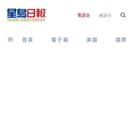
Skip
to
國語台
粵語台
content
首頁
電子報
美國
國際