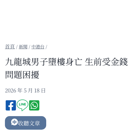
/
新聞
/
中港台
/
九龍城男子墮樓身亡 生前受金錢
問題困擾
2026 年 5 月 18 日
收聽文章