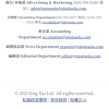
廣告/市場部
Advertising & Marketing
(626) 956-8200 (電
話) /
advertisements@singtaola.com
訂閱部 Circulation Department
(626) 956-8227 (電話) /(626) 239-
3323 (傳真)
circulation@singtaola.com
會計部 Accounting
Department
accounting@singtaola.com
新聞採訪部 News Department
reporter@singtaola.com
編輯部 Editorial Department
editor@singtaola.com
© 2021 Sing Tao Ltd. All rights reserved.
私隱政策聲明
|
使⽤條款
|
版權告⽰