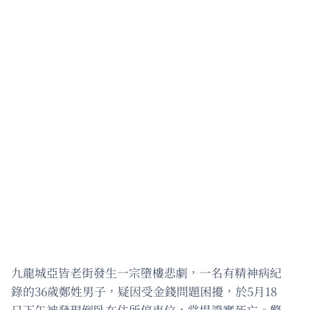
九龍城亞皆老街發生一宗墮樓悲劇，一名有精神病紀
錄的36歲鄭姓男子，疑因受金錢問題困擾，於5月18
日下午被發現倒臥在住所停車位，當場證實死亡。警