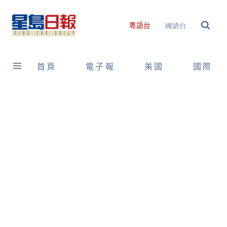
Skip
to
國語台
粵語台
content
首頁
電子報
美國
國際