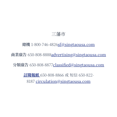
三藩市
總機
1-800-746-4826
sf@singtaousa.com
商業廣告
650-808-8888
advertising@singtaousa.com
分類廣告
650-808-8877
classified@singtaousa.com
訂閱報紙
650-808-8866 或 短信 650-822-
8187
circulation@singtaousa.com