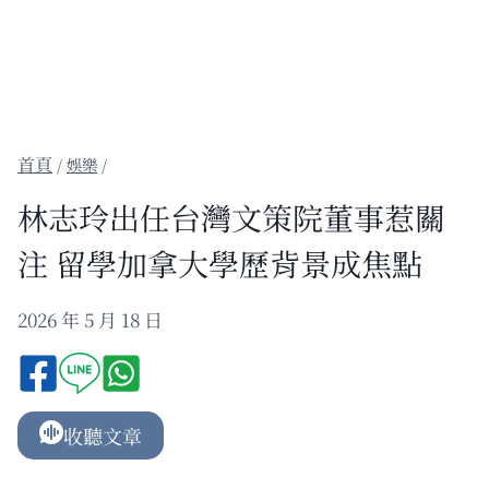
/
娛樂
/
林志玲出任台灣文策院董事惹關
注 留學加拿大學歷背景成焦點
2026 年 5 月 18 日
收聽文章