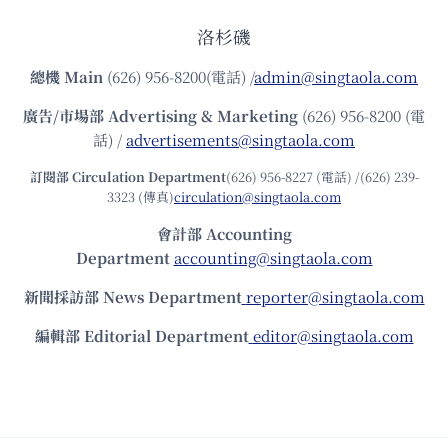
洛杉磯
總機
Main
(626) 956-8200(電話) /
admin@singtaola.com
廣告/市場部
Advertising & Marketing
(626) 956-8200 (電
話) /
advertisements@singtaola.com
訂閱部 Circulation Department
(626) 956-8227 (電話) /(626) 239-
3323 (傳真)
circulation@singtaola.com
會計部 Accounting
Department
accounting@singtaola.com
新聞採訪部 News Department
reporter@singtaola.com
編輯部 Editorial Department
editor@singtaola.com