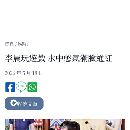
/
娛樂
/
李晨玩遊戲 水中憋氣滿臉通紅
2026 年 5 月 18 日
收聽文章