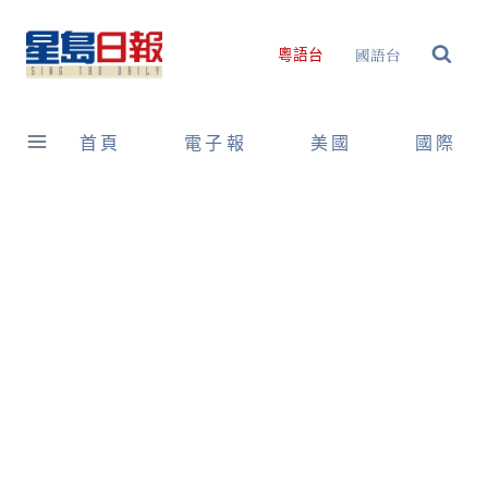
Skip
to
國語台
粵語台
content
首頁
電子報
美國
國際