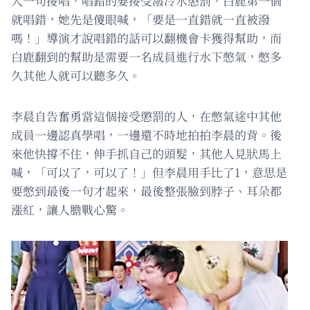
人一句接唱，唱錯的要接受潑冷水懲罰，白鹿第一個
就唱錯，她先是傻眼喊，「要是一直錯就一直被潑
嗎！」導演才說唱錯的話可以翻機會卡獲得幫助，而
白鹿翻到的幫助是需要一名成員進行水下憋氣，憋多
久其他人就可以聽多久。
李晨自告奮勇當這個接受懲罰的人，在憋氣途中其他
成員一邊認真學唱，一邊還不時地拍拍李晨的背。後
來他快撐不住，伸手抓自己的頭髮，其他人見狀馬上
喊，「可以了，可以了！」但李晨用手比了1，意思是
要憋到最後一句才起來，最後整張臉到脖子、耳朵都
漲紅，讓人膽戰心驚。