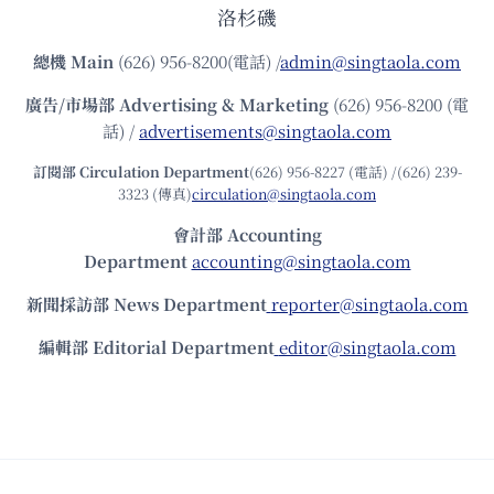
洛杉磯
總機
Main
(626) 956-8200(電話) /
admin@singtaola.com
廣告/市場部
Advertising & Marketing
(626) 956-8200 (電
話) /
advertisements@singtaola.com
訂閱部 Circulation Department
(626) 956-8227 (電話) /(626) 239-
3323 (傳真)
circulation@singtaola.com
會計部 Accounting
Department
accounting@singtaola.com
新聞採訪部 News Department
reporter@singtaola.com
編輯部 Editorial Department
editor@singtaola.com