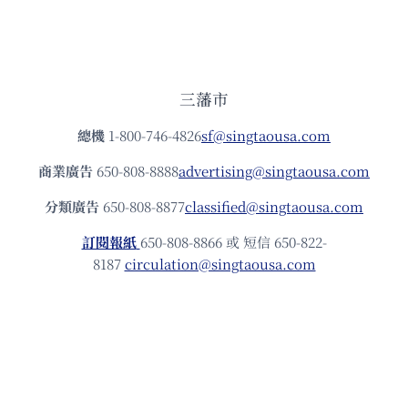
三藩市
總機
1-800-746-4826
sf@singtaousa.com
商業廣告
650-808-8888
advertising@singtaousa.com
分類廣告
650-808-8877
classified@singtaousa.com
訂閱報紙
650-808-8866 或 短信 650-822-
8187
circulation@singtaousa.com