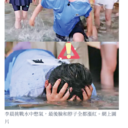
李晨挑戰水中憋氣，最後臉和脖子全都漲紅。網上圖
片