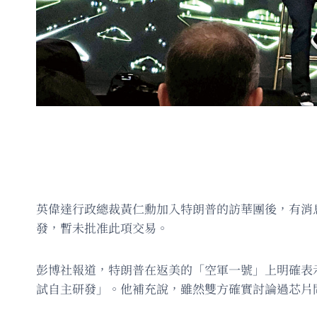
英偉達行政總裁黃仁勳加入特朗普的訪華團後，有消息
發，暫未批准此項交易。
彭博社報道，特朗普在返美的「空軍一號」上明確表
試自主研發」。他補充說，雖然雙方確實討論過芯片