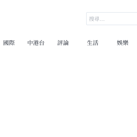
搜
尋
關
鍵
國際
中港台
評論
生活
娛樂
字: