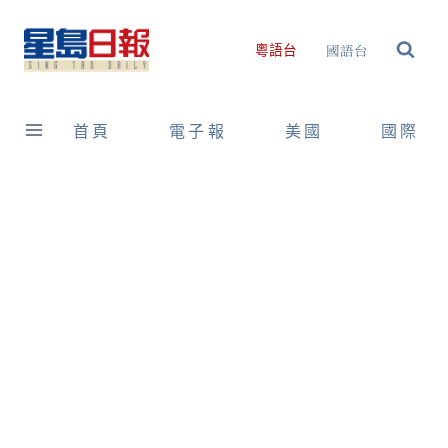
Skip
to
國語台
粵語台
content
首頁
電子報
美國
國際