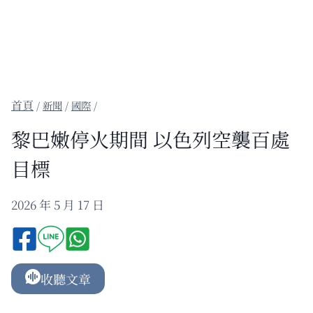
/
新聞
/
國際
/
黎巴嫩停火期間 以色列空襲百處
目標
2026 年 5 月 17 日
收聽文章