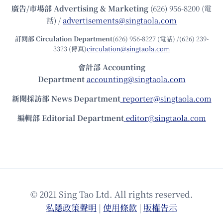
廣告/市場部
Advertising & Marketing
(626) 956-8200 (電
話) /
advertisements@singtaola.com
訂閱部 Circulation Department
(626) 956-8227 (電話) /(626) 239-
3323 (傳真)
circulation@singtaola.com
會計部 Accounting
Department
accounting@singtaola.com
新聞採訪部 News Department
reporter@singtaola.com
編輯部 Editorial Department
editor@singtaola.com
© 2021 Sing Tao Ltd. All rights reserved.
私隱政策聲明
|
使⽤條款
|
版權告⽰