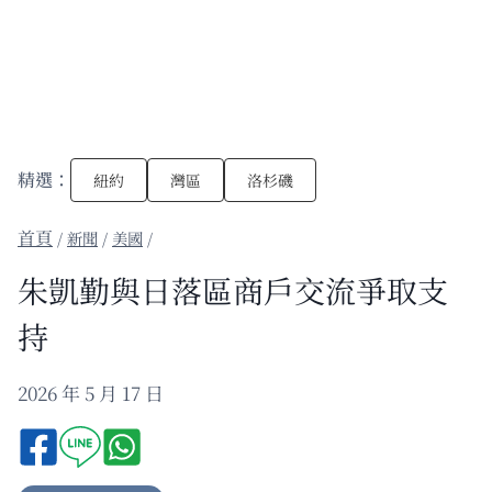
精選：
紐約
灣區
洛杉磯
/
新聞
/
美國
/
朱凱勤與日落區商戶交流爭取支
持
2026 年 5 月 17 日