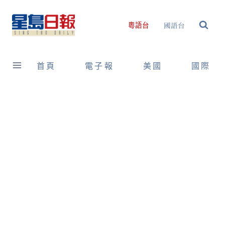
Skip
to
國語台
粵語台
content
首頁
電子報
美國
國際