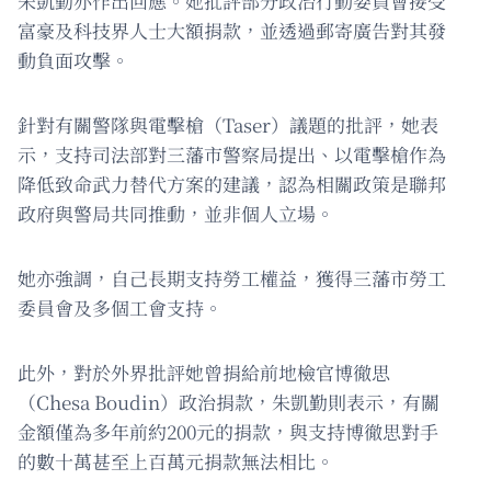
朱凱勤亦作出回應。她批評部分政治行動委員會接受
富豪及科技界人士大額捐款，並透過郵寄廣告對其發
動負面攻擊。
針對有關警隊與電擊槍（Taser）議題的批評，她表
示，支持司法部對三藩市警察局提出、以電擊槍作為
降低致命武力替代方案的建議，認為相關政策是聯邦
政府與警局共同推動，並非個人立場。
她亦強調，自己長期支持勞工權益，獲得三藩市勞工
委員會及多個工會支持。
此外，對於外界批評她曾捐給前地檢官博徹思
（Chesa Boudin）政治捐款，朱凱勤則表示，有關
金額僅為多年前約200元的捐款，與支持博徹思對手
的數十萬甚至上百萬元捐款無法相比。