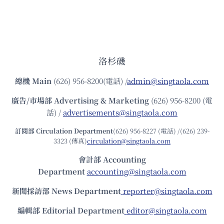
洛杉磯
總機
Main
(626) 956-8200(電話) /
admin@singtaola.com
廣告/市場部
Advertising & Marketing
(626) 956-8200 (電
話) /
advertisements@singtaola.com
訂閱部 Circulation Department
(626) 956-8227 (電話) /(626) 239-
3323 (傳真)
circulation@singtaola.com
會計部 Accounting
Department
accounting@singtaola.com
新聞採訪部 News Department
reporter@singtaola.com
編輯部 Editorial Department
editor@singtaola.com