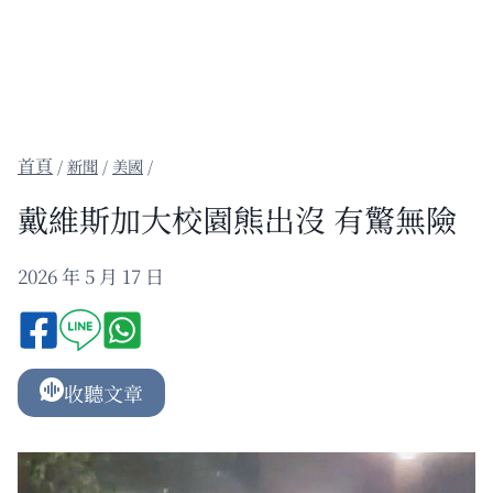
/
新聞
/
美國
/
戴維斯加大校園熊出沒 有驚無險
2026 年 5 月 17 日
收聽文章