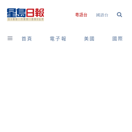
Skip
to
國語台
粵語台
content
首頁
電子報
美國
國際