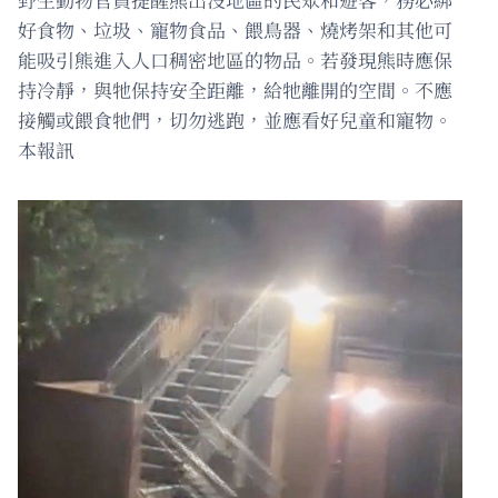
好食物、垃圾、寵物食品、餵鳥器、燒烤架和其他可
能吸引熊進入人口稠密地區的物品。若發現熊時應保
持冷靜，與牠保持安全距離，給牠離開的空間。不應
接觸或餵食牠們，切勿逃跑，並應看好兒童和寵物。
本報訊