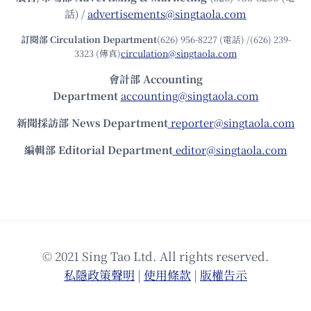
話) /
advertisements@singtaola.com
訂閱部 Circulation Department
(626) 956-8227 (電話) /(626) 239-
3323 (傳真)
circulation@singtaola.com
會計部 Accounting
Department
accounting@singtaola.com
新聞採訪部 News Department
reporter@singtaola.com
編輯部 Editorial Department
editor@singtaola.com
© 2021 Sing Tao Ltd. All rights reserved.
私隱政策聲明
|
使⽤條款
|
版權告⽰