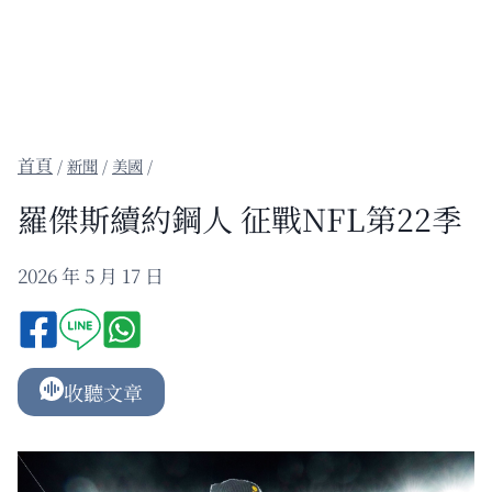
/
新聞
/
美國
/
羅傑斯續約鋼人 征戰NFL第22季
2026 年 5 月 17 日
收聽文章