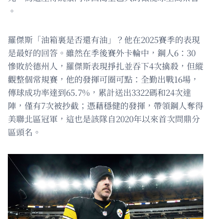
。
羅傑斯「油箱裏是否還有油」？他在2025賽季的表現
是最好的回答。雖然在季後賽外卡輪中，鋼人6：30
慘敗於德州人，羅傑斯表現掙扎並吞下4次擒殺，但縱
觀整個常規賽，他的發揮可圈可點：全勤出戰16場，
傳球成功率達到65.7%，累計送出3322碼和24次達
陣，僅有7次被抄截；憑藉穩健的發揮，帶領鋼人奪得
美聯北區冠軍，這也是該隊自2020年以來首次問鼎分
區頭名。