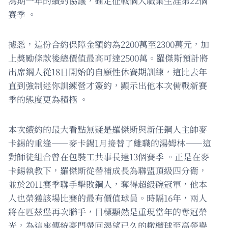
為期一年的續約協議，確定征戰個人職業生涯第22個
賽季 。
據悉，這份合約保障金額約為2200萬至2300萬元，加
上獎勵條款後總價值最高可達2500萬。羅傑斯預計將
出席鋼人從18日開始的自願性休賽期訓練，這比去年
直到強制迷你訓練營才簽約，顯示出他本次備戰新賽
季的態度更為積極 。
本次續約的最大看點無疑是羅傑斯與新任鋼人主帥麥
卡錫的重逢——麥卡錫1月接替了離職的湯姆林——這
對師徒組合曾在包裝工共事長達13個賽季 。正是在麥
卡錫執教下，羅傑斯從替補成長為聯盟頂級四分衛，
並於2011賽季聯手擊敗鋼人，奪得超級碗冠軍，他本
人也榮獲該場比賽的最有價值球員。時隔16年，兩人
將在匹茲堡再次聯手，目標顯然是重現當年的奪冠榮
光，為這座傳統豪門帶回渴望已久的橄欖球至高榮譽