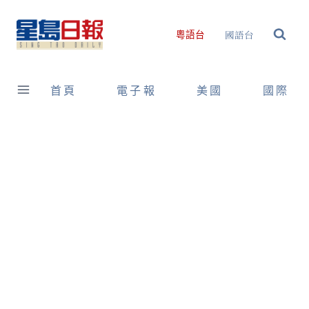
Skip
to
國語台
粵語台
content
首頁
電子報
美國
國際