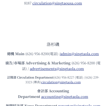
8187
circulation@singtaousa.com
洛杉磯
總機
Main
(626) 956-8200(電話) /
admin@singtaola.com
廣告/市場部
Advertising & Marketing
(626) 956-8200 (電
話) /
advertisements@singtaola.com
訂閱部 Circulation Department
(626) 956-8227 (電話) /(626) 239-
3323 (傳真)
circulation@singtaola.com
會計部 Accounting
Department
accounting@singtaola.com
新聞採訪部 News Department
reporter@singtaola.com