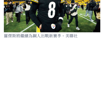
羅傑斯將繼續為鋼人出戰新賽季。美聯社