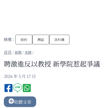
精選：
紐約
灣區
洛杉磯
/
新聞
/
美國
/
聘激進反以教授 新學院惹起爭議
2026 年 5 月 17 日
收聽文章