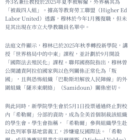
外3名兼任教授於2025年夏季被解僱，外界稱其為
「被裁四人組」。據高等教育勞工聯盟（Higher Ed
Labor United）透露，穆林於今年1月獲復職，但未
見其出現在市立大學教職員名單中。
法庭文件顯示，穆林已於2025年秋季轉投新學院，講
授「世界格局中的中東」課程，並計劃於9月開設
「國際法去殖民化」課程。聯邦國務院指出，穆林曾
公開譴責阿拉伯國家與以色列關係正常化為「叛
國」，且與恐怖組織「巴勒斯坦解放人民陣線」的外
圍組織「薩米東網絡」（Samidoun）關係密切。
與此同時，新學院學生會於5月1日投票通過終止對校
內「希勒爾」分部的資助，成為全美首個制裁該組織
的學生會。學生會指稱，「希勒爾」參與組織學生赴
以色列軍事基地當義工，涉嫌違反國際法。「希勒
爾」成員兼應屆畢業生巴爾德斯（Michael Valdes）