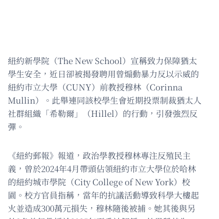
紐約新學院（The New School）宣稱致力保障猶太
學生安全，近日卻被揭發聘用曾煽動暴力反以示威的
紐約市立大學（CUNY）前教授穆林（Corinna
Mullin）。此舉連同該校學生會近期投票制裁猶太人
社群組織「希勒爾」（Hillel）的行動，引發強烈反
彈。
《紐約郵報》報道，政治學教授穆林專注反殖民主
義，曾於2024年4月帶頭佔領紐約市立大學位於哈林
的紐約城市學院（City College of New York）校
園。校方官員指稱，當年的抗議活動導致科學大樓起
火並造成300萬元損失，穆林隨後被捕。她其後與另