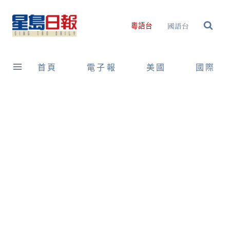
Skip
to
國語台
粵語台
content
首頁
電子報
美國
國際