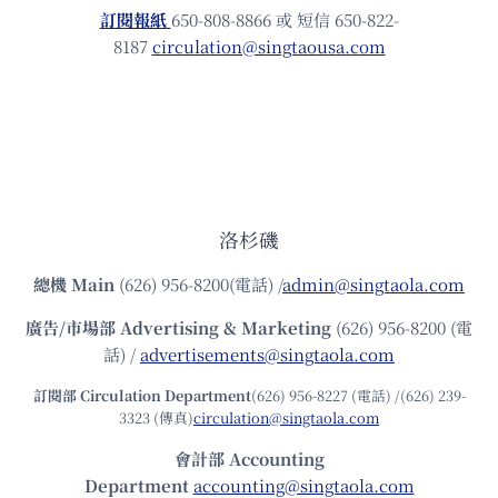
訂閱報紙
650-808-8866 或 短信 650-822-
8187
circulation@singtaousa.com
洛杉磯
總機
Main
(626) 956-8200(電話) /
admin@singtaola.com
廣告/市場部
Advertising & Marketing
(626) 956-8200 (電
話) /
advertisements@singtaola.com
訂閱部 Circulation Department
(626) 956-8227 (電話) /(626) 239-
3323 (傳真)
circulation@singtaola.com
會計部 Accounting
Department
accounting@singtaola.com