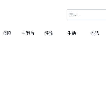
搜
尋
關
鍵
國際
中港台
評論
生活
娛樂
字: