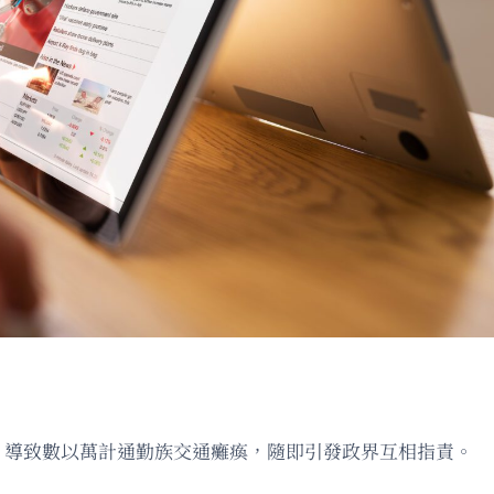
罷工，導致數以萬計通勤族交通癱瘓，隨即引發政界互相指責。