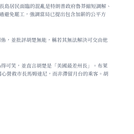
示，長島居民面臨的混亂是特朗普政府魯莽縮短調解、
未想過避免罷工，強調當局已提出包含加薪的公平方
毫無關係，並批評胡楚無能，稱若其無法解決可交由他
法虛偽得可笑，並直言胡楚是「美國最差州長」。布萊
關心營救市長馬姆達尼，而非滯留月台的乘客。胡