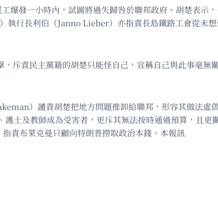
l）在罷工爆發一小時內，試圖將過失歸咎於聯邦政府。胡楚表
執行長利伯（Janno Lieber）亦指責長島鐵路工會從
al）反擊，斥責民主黨籍的胡楚只能怪自己，宣稱自己與此事
Blakeman）譴責胡楚把地方問題推卸給聯邦，形容其做
、護士及教師成為受害者，更斥其無法按時通過預算，且更
a）反擊，指責布萊克曼只顧向特朗普撈取政治本錢。本報訊