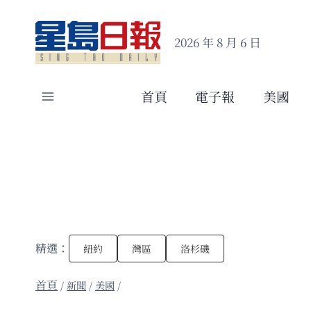
Skip
to
2026 年 8 月 6 日
content
首頁
電子報
美國
精選：
紐約
灣區
洛杉磯
/
新聞
/
美國
/