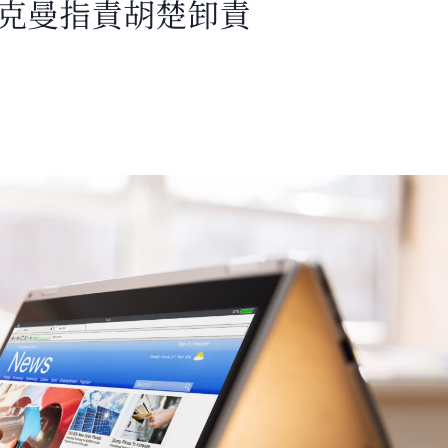
萊克曼指責胡楚卸責