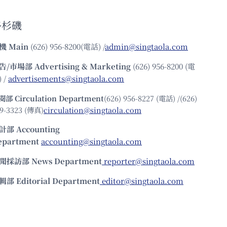
洛杉磯
機
Main
(626) 956-8200(電話) /
admin@singtaola.com
告/市場部
Advertising & Marketing
(626) 956-8200 (電
 /
advertisements@singtaola.com
閱部 Circulation Department
(626) 956-8227 (電話) /(626)
9-3323 (傳真)
circulation@singtaola.com
計部 Accounting
epartment
accounting@singtaola.com
聞採訪部 News Department
reporter@singtaola.com
輯部 Editorial Department
editor@singtaola.com