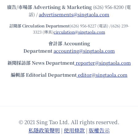
廣告/市場部
Advertising & Marketing
(626) 956-8200 (電
話) /
advertisements@singtaola.com
訂閱部 Circulation Department
(626) 956-8227 (電話) /(626) 239-
3323 (傳真)
circulation@singtaola.com
會計部 Accounting
Department
accounting@singtaola.com
新聞採訪部 News Department
reporter@singtaola.com
編輯部 Editorial Department
editor@singtaola.com
© 2021 Sing Tao Ltd. All rights reserved.
私隱政策聲明
|
使⽤條款
|
版權告⽰