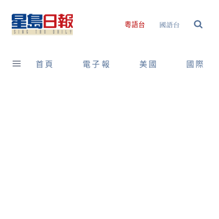
Skip
to
國語台
粵語台
content
首頁
電子報
美國
國際