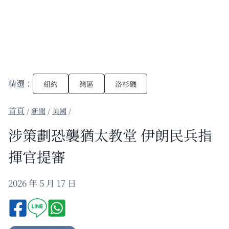
精選：
紐約
灣區
洛杉磯
/
新聞
/
美國
/
涉策劃恐襲猶太教堂 伊朗民兵指
揮官提審
2026 年 5 月 17 日