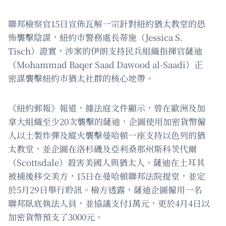
聯邦檢察官15日宣佈瓦解一宗針對紐約猶太教堂的恐
怖襲擊陰謀，紐約市警務處長蒂施（Jessica S.
Tisch）證實，涉案的伊朗支持民兵組織指揮官薩迪
（Mohammad Baqer Saad Dawood al-Saadi）正
密謀襲擊紐約市猶太社群的核心地帶。
《紐約郵報》報道，據法庭文件顯示，曾在歐洲及加
拿大組織至少20次襲擊的薩迪，企圖使用加密貨幣僱
人以土製炸彈及縱火襲擊曼哈頓一座支持以色列的猶
太教堂，並企圖在洛杉磯及亞利桑那州斯科茨代爾
（Scottsdale）殺害美國人與猶太人。薩迪在土耳其
被捕後移交美方，15日在曼哈頓聯邦法院提堂，並定
於5月29日舉行聆訊。檢方透露，薩迪企圖僱用一名
聯邦臥底執法人員，並協議支付1萬元，更於4月4日以
加密貨幣預支了3000元。