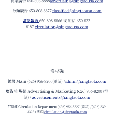
商業廣告
650-808-8888
advertising@singtaousa.com
分類廣告
650-808-8877
classified@singtaousa.com
訂閱報紙
650-808-8866 或 短信 650-822-
8187
circulation@singtaousa.com
洛杉磯
總機
Main
(626) 956-8200(電話) /
admin@singtaola.com
廣告/市場部
Advertising & Marketing
(626) 956-8200 (電
話) /
advertisements@singtaola.com
訂閱部 Circulation Department
(626) 956-8227 (電話) /(626) 239-
3323 (傳真)
circulation@singtaola.com