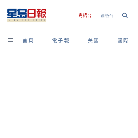
Skip
to
國語台
粵語台
content
首頁
電子報
美國
國際