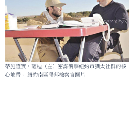
蒂施證實，薩迪（左）密謀襲擊紐約市猶太社群的核
心地帶。 紐約南區聯邦檢察官圖片