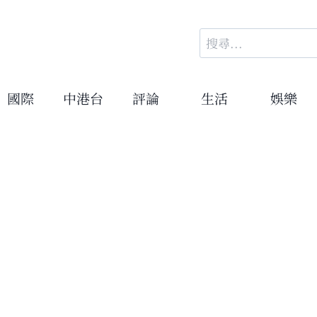
搜
尋
關
鍵
國際
中港台
評論
生活
娛樂
字: