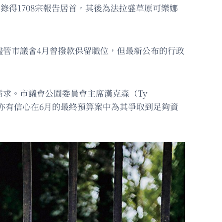
）去年錄得1708宗報告居首，其後為法拉盛草原可樂娜
，儘管市議會4月曾撥款保留職位，但最新公布的行政
需求。市議會公園委員會主席漢克森（Ty
ler）亦有信心在6月的最終預算案中為其爭取到足夠資