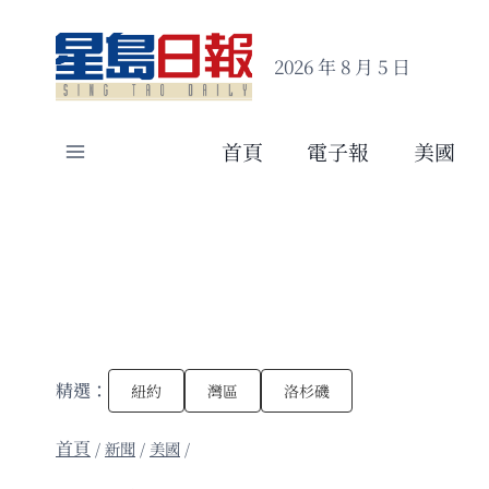
Skip
to
2026 年 8 月 5 日
content
首頁
電子報
美國
精選：
紐約
灣區
洛杉磯
/
新聞
/
美國
/