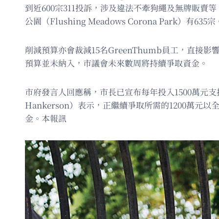
到近600宗311投訴，涉及違法不牽狗繩及無牌販賣等。
公園（Flushing Meadows Corona Park）有635宗
削減預算亦會裁減15名GreenThumb員工，直
預算並未納入，市議會未來數周將持續爭取資金。
市府發言人回應稱，市長已宣布每年投入1500萬元
Hankerson）表示，正繼續爭取所需的1200萬元以
金。本報訊