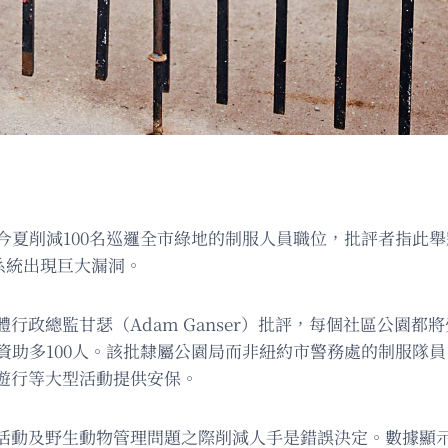
今夏削減100名巡邏全市綠地的制服人員職位，批評者指此舉
共安全系統出現巨大漏洞。
行政總監甘瑟（Adam Ganser）批評，每個社區公園
資助多100人。該批隸屬公園局而非紐約市警務處的制服隊員
遊行等大型活動提供安保。
非法活動及野生動物管理問題之際削減人手是錯誤決定。數據顯示，