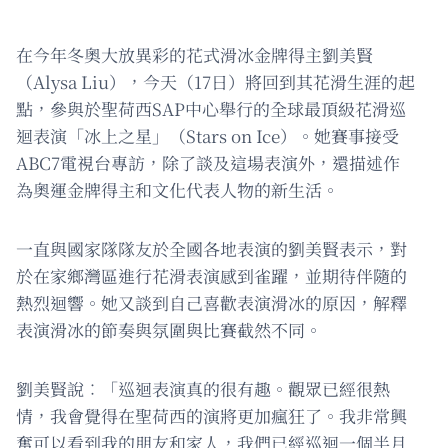
在今年冬奧大放異彩的花式滑冰金牌得主劉美賢
（Alysa Liu），今天（17日）將回到其花滑生涯的起
點，參與於聖荷西SAP中心舉行的全球最頂級花滑巡
迴表演「冰上之星」（Stars on Ice）。她賽事接受
ABC7電視台專訪，除了談及這場表演外，還描述作
為奧運金牌得主和文化代表人物的新生活。
一直與國家隊隊友於全國各地表演的劉美賢表示，對
於在家鄉灣區進行花滑表演感到雀躍，並期待伴隨的
熱烈迴響。她又談到自己喜歡表演滑冰的原因，解釋
表演滑冰的節奏與氛圍與比賽截然不同。
劉美賢說︰「巡迴表演真的很有趣。觀眾已經很熱
情，我會覺得在聖荷西的演將更加瘋狂了。我非常興
奮可以看到我的朋友和家人，我們已經巡迴一個半月