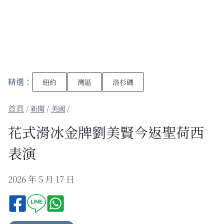
精選：
紐約
灣區
洛杉磯
/
新聞
/
美國
/
花式滑冰金牌劉美賢今返聖荷西
表演
2026 年 5 月 17 日