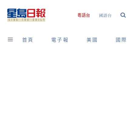
Skip
to
國語台
粵語台
content
首頁
電子報
美國
國際