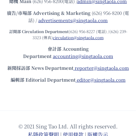
總機
Main
(626) 956-8200(電話) /
admin@singtaola.com
廣告/市場部
Advertising & Marketing
(626) 956-8200 (電
話) /
advertisements@singtaola.com
訂閱部 Circulation Department
(626) 956-8227 (電話) /(626) 239-
3323 (傳真)
circulation@singtaola.com
會計部 Accounting
Department
accounting@singtaola.com
新聞採訪部 News Department
reporter@singtaola.com
編輯部 Editorial Department
editor@singtaola.com
© 2021 Sing Tao Ltd. All rights reserved.
私隱政策聲明
|
使⽤條款
|
版權告⽰