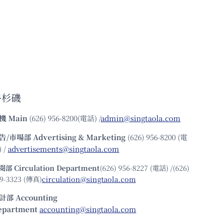
洛杉磯
機
Main
(626) 956-8200(電話) /
admin@singtaola.com
告/市場部
Advertising & Marketing
(626) 956-8200 (電
 /
advertisements@singtaola.com
閱部 Circulation Department
(626) 956-8227 (電話) /(626)
9-3323 (傳真)
circulation@singtaola.com
計部 Accounting
epartment
accounting@singtaola.com