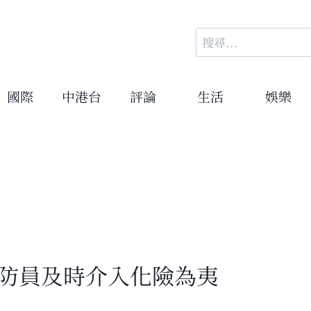
搜
尋
關
鍵
國際
中港台
評論
生活
娛樂
字:
消防員及時介入化險為夷