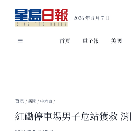
Skip
to
2026 年 8 月 7 日
content
首頁
電子報
美國
/
新聞
/
中港台
/
紅磡停車場男子危站獲救 