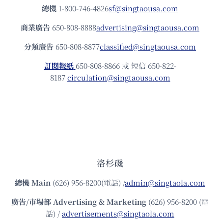
總機
1-800-746-4826
sf@singtaousa.com
商業廣告
650-808-8888
advertising@singtaousa.com
分類廣告
650-808-8877
classified@singtaousa.com
訂閱報紙
650-808-8866 或 短信 650-822-
8187
circulation@singtaousa.com
洛杉磯
總機
Main
(626) 956-8200(電話) /
admin@singtaola.com
廣告/市場部
Advertising & Marketing
(626) 956-8200 (電
話) /
advertisements@singtaola.com