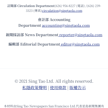
訂閱部 Circulation Department
(626) 956-8227 (電話) /(626) 239-
3323 (傳真)
circulation@singtaola.com
會計部 Accounting
Department
accounting@singtaola.com
新聞採訪部 News Department
reporter@singtaola.com
編輯部 Editorial Department
editor@singtaola.com
© 2021 Sing Tao Ltd. All rights reserved.
私隱政策聲明
|
使⽤條款
|
版權告⽰
本材料由Sing Tao Newspapers San Francisco Ltd.代表星島新聞集團有