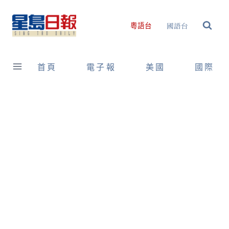
Skip
to
國語台
粵語台
content
首頁
電子報
美國
國際