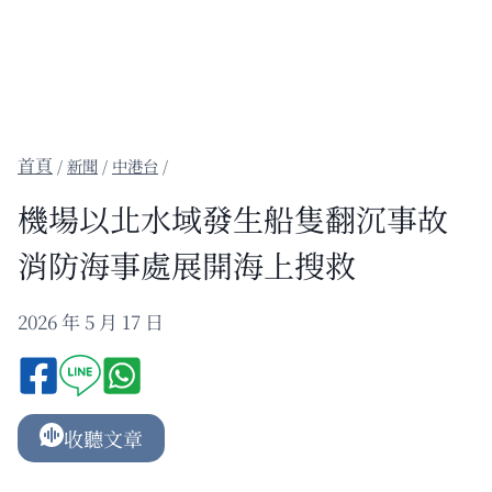
/
新聞
/
中港台
/
機場以北水域發生船隻翻沉事故
消防海事處展開海上搜救
2026 年 5 月 17 日
收聽文章