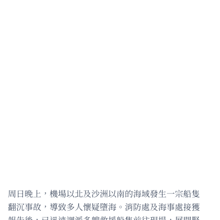
周日晚上，機場以北及沙洲以南的海域發生一宗船隻
翻沉事故，導致多人懷疑墮海。消防處及海事處接獲
報告後，已迅速調派多艘救援船隻前往現場，展開緊