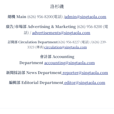
洛杉磯
總機
Main
(626) 956-8200(電話) /
admin@singtaola.com
廣告/市場部
Advertising & Marketing
(626) 956-8200 (電
話) /
advertisements@singtaola.com
訂閱部 Circulation Department
(626) 956-8227 (電話) /(626) 239-
3323 (傳真)
circulation@singtaola.com
會計部 Accounting
Department
accounting@singtaola.com
新聞採訪部 News Department
reporter@singtaola.com
編輯部 Editorial Department
editor@singtaola.com