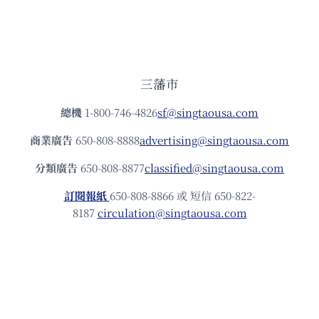
三藩市
總機
1-800-746-4826
sf@singtaousa.com
商業廣告
650-808-8888
advertising@singtaousa.com
分類廣告
650-808-8877
classified@singtaousa.com
訂閱報紙
650-808-8866 或 短信 650-822-
8187
circulation@singtaousa.com