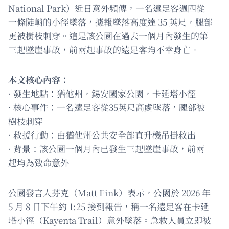
National Park）近日意外頻傳，一名遠足客週四從
一條陡峭的小徑墜落，據報墜落高度達 35 英尺，腿部
更被樹枝刺穿。這是該公園在過去一個月內發生的第
三起墜崖事故，前兩起事故的遠足客均不幸身亡。
本文核心內容：
· 發生地點：猶他州，錫安國家公園，卡延塔小徑
· 核心事件：一名遠足客從35英尺高處墜落，腿部被
樹枝刺穿
· 救援行動：由猶他州公共安全部直升機吊掛救出
· 背景：該公園一個月內已發生三起墜崖事故，前兩
起均為致命意外
公園發言人芬克（Matt Fink）表示，公園於 2026 年
5 月 8 日下午約 1:25 接到報告，稱一名遠足客在卡延
塔小徑（Kayenta Trail）意外墜落。急救人員立即被