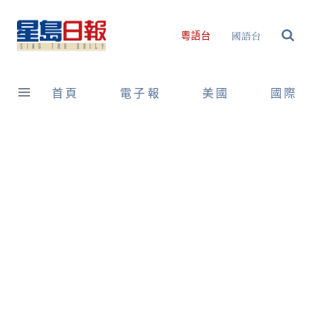
Skip
to
國語台
粵語台
content
首頁
電子報
美國
國際