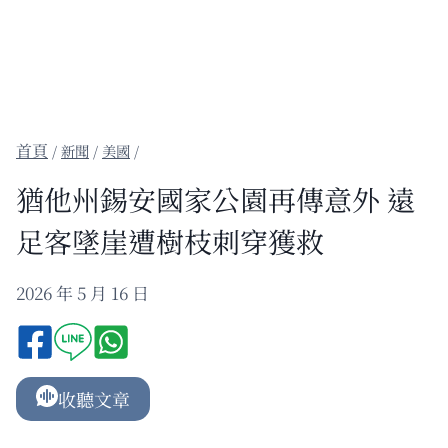
/
新聞
/
美國
/
猶他州錫安國家公園再傳意外 遠
足客墜崖遭樹枝刺穿獲救
2026 年 5 月 16 日
收聽文章