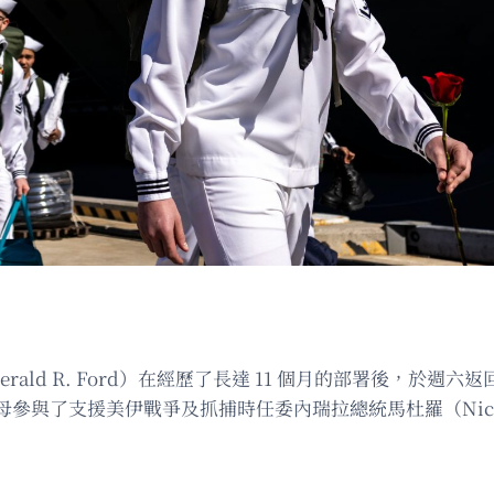
rald R. Ford）在經歷了長達 11 個月的部署後，於週六
與了支援美伊戰爭及抓捕時任委內瑞拉總統馬杜羅（Nicolá