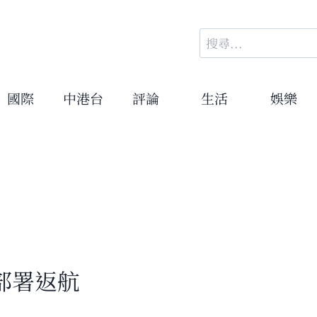
搜
尋
關
鍵
國際
中港台
評論
生活
娛樂
字:
部署返航