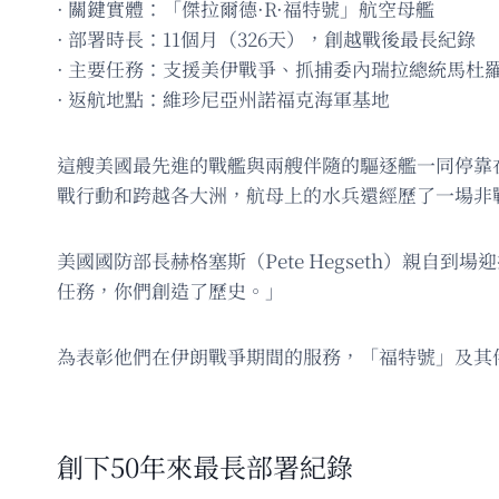
· 關鍵實體：「傑拉爾德·R·福特號」航空母艦
· 部署時長：11個月（326天），創越戰後最長紀錄
· 主要任務：支援美伊戰爭、抓捕委內瑞拉總統馬杜
· 返航地點：維珍尼亞州諾福克海軍基地
這艘美國最先進的戰艦與兩艘伴隨的驅逐艦一同停靠在諾福克
戰行動和跨越各大洲，航母上的水兵還經歷了一場非
美國國防部長赫格塞斯（Pete Hegseth）親
任務，你們創造了歷史。」
為表彰他們在伊朗戰爭期間的服務，「福特號」及其
創下50年來最長部署紀錄