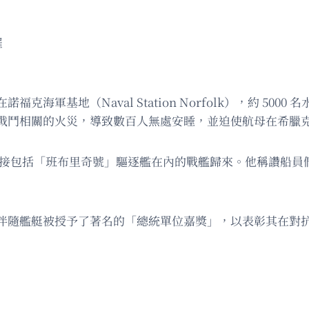
羅
海軍基地（Naval Station Norfolk），約 50
戰鬥相關的火災，導致數百人無處安睡，並迫使航母在希臘
自到場迎接包括「班布里奇號」驅逐艦在內的戰艦歸來。他稱讚
伴隨艦艇被授予了著名的「總統單位嘉獎」，以表彰其在對