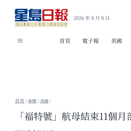
Skip
to
2026 年 8 月 8 日
content
首頁
電子報
美國
/
新聞
/
美國
/
「福特號」航母結束11個月