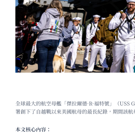
全球最大的航空母艦「傑拉爾德·R·福特號」（USS Ge
署創下了自越戰以來美國航母的最長紀錄，期間該航母參
本文核心內容：