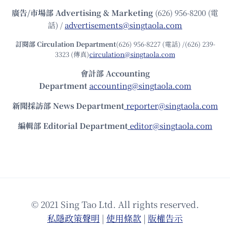
廣告/市場部
Advertising & Marketing
(626) 956-8200 (電
話) /
advertisements@singtaola.com
訂閱部 Circulation Department
(626) 956-8227 (電話) /(626) 239-
3323 (傳真)
circulation@singtaola.com
會計部 Accounting
Department
accounting@singtaola.com
新聞採訪部 News Department
reporter@singtaola.com
編輯部 Editorial Department
editor@singtaola.com
© 2021 Sing Tao Ltd. All rights reserved.
私隱政策聲明
|
使⽤條款
|
版權告⽰