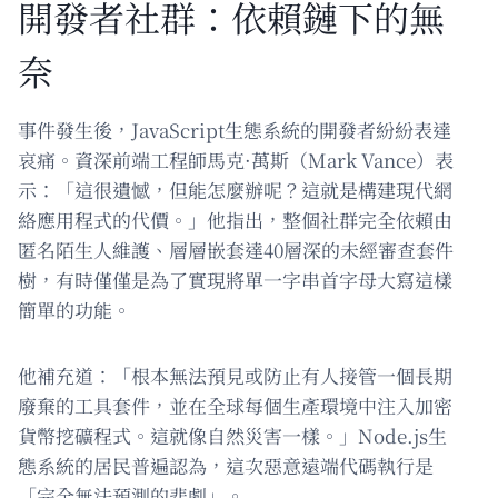
開發者社群：依賴鏈下的無
奈
事件發生後，JavaScript生態系統的開發者紛紛表達
哀痛。資深前端工程師馬克·萬斯（Mark Vance）表
示：「這很遺憾，但能怎麼辦呢？這就是構建現代網
絡應用程式的代價。」他指出，整個社群完全依賴由
匿名陌生人維護、層層嵌套達40層深的未經審查套件
樹，有時僅僅是為了實現將單一字串首字母大寫這樣
簡單的功能。
他補充道：「根本無法預見或防止有人接管一個長期
廢棄的工具套件，並在全球每個生產環境中注入加密
貨幣挖礦程式。這就像自然災害一樣。」Node.js生
態系統的居民普遍認為，這次惡意遠端代碼執行是
「完全無法預測的悲劇」。