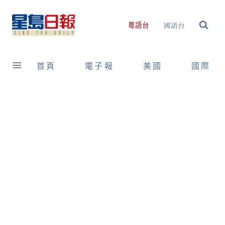
Skip
to
國語台
粵語台
content
首頁
電子報
美國
國際