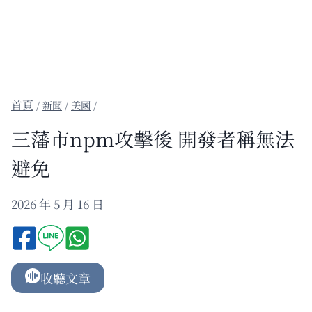
/
新聞
/
美國
/
三藩市npm攻擊後 開發者稱無法
避免
2026 年 5 月 16 日
收聽文章