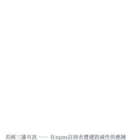
美國三藩市訊 —— 在npm註冊表遭遇毀滅性供應鏈