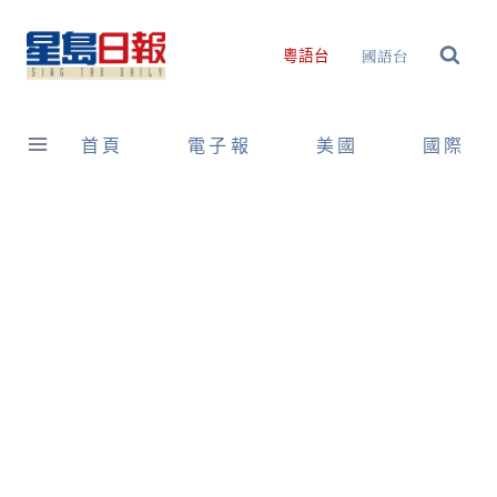
Skip
to
國語台
粵語台
content
首頁
電子報
美國
國際