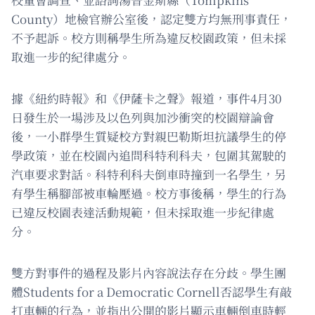
County）地檢官辦公室後，認定雙方均無刑事責任，
不予起訴。校方則稱學生所為違反校園政策，但未採
取進一步的紀律處分。
據《紐約時報》和《伊薩卡之聲》報道，事件4月30
日發生於一場涉及以色列與加沙衝突的校園辯論會
後，一小群學生質疑校方對親巴勒斯坦抗議學生的停
學政策，並在校園內追問科特利科夫，包圍其駕駛的
汽車要求對話。科特利科夫倒車時撞到一名學生，另
有學生稱腳部被車輪壓過。校方事後稱，學生的行為
已違反校園表達活動規範，但未採取進一步紀律處
分。
雙方對事件的過程及影片內容說法存在分歧。學生團
體Students for a Democratic Cornell否認學生有敲
打車輛的行為，並指出公開的影片顯示車輛倒車時輕