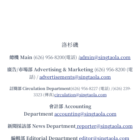
洛杉磯
總機
Main
(626) 956-8200(電話) /
admin@singtaola.com
廣告/市場部
Advertising & Marketing
(626) 956-8200 (電
話) /
advertisements@singtaola.com
訂閱部 Circulation Department
(626) 956-8227 (電話) /(626) 239-
3323 (傳真)
circulation@singtaola.com
會計部 Accounting
Department
accounting@singtaola.com
新聞採訪部 News Department
reporter@singtaola.com
編輯部 Editorial Department
editor@singtaola.com