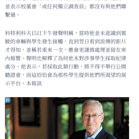
並表示校董會「或任何獨立調查員」都沒有與他們聯
繫過。
科特利科夫15日下午發聲明稱，當時他並未意識到駕
駛的車輛與學生發生接觸，直到翌日看到流傳的影片
才得知，並稱若重來一次，應會更謹慎處理並留在車
內報警。聲明也解釋了為何他未對涉事學生採取紀律
處分。他表示，若採取此類行動，將不得不舉行公開
聽證會，而這恰恰會為那些學生提供他們所渴望的展
示平台。本報訊