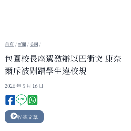
/
新聞
/
美國
/
包圍校長座駕激辯以巴衝突 康奈
爾斥被剮蹭學生違校規
2026 年 5 月 16 日
收聽文章