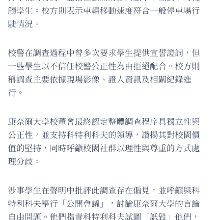
觸學生。校方則表示車輛移動速度符合一般停車場行
駛情況。
校警在調查過程中曾多次要求學生提供宣誓證詞，但
一些學生以不信任校警公正性為由拒絕配合。校方則
稱調查主要依據現場影像、證人資訊及相關紀錄進
行。
康奈爾大學校董會最終認定整體調查程序具獨立性與
公正性，並支持科特利科夫的領導，讚揚其對校園價
值的堅持，同時呼籲校園社群以理性與尊重的方式處
理分歧。
涉事學生在聲明中批評此調查存在偏見，並呼籲與科
特利科夫舉行「公開會議」，討論康奈爾大學的言論
自由問題。他們指責科特利科夫試圖「詆毀」他們，