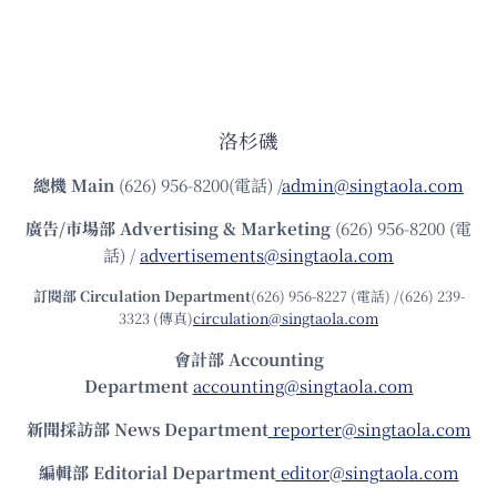
洛杉磯
總機
Main
(626) 956-8200(電話) /
admin@singtaola.com
廣告/市場部
Advertising & Marketing
(626) 956-8200 (電
話) /
advertisements@singtaola.com
訂閱部 Circulation Department
(626) 956-8227 (電話) /(626) 239-
3323 (傳真)
circulation@singtaola.com
會計部 Accounting
Department
accounting@singtaola.com
新聞採訪部 News Department
reporter@singtaola.com
編輯部 Editorial Department
editor@singtaola.com