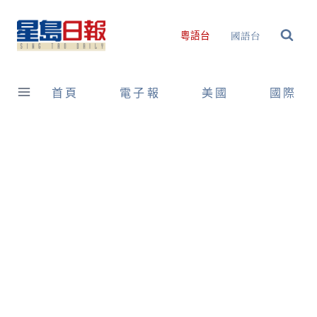
Skip
to
國語台
粵語台
content
首頁
電子報
美國
國際