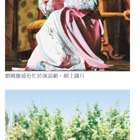
劉曉慶最近忙於演話劇。網上圖片