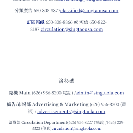
分類廣告
650-808-8877
classified@singtaousa.com
訂閱報紙
650-808-8866 或 短信 650-822-
8187
circulation@singtaousa.com
洛杉磯
總機
Main
(626) 956-8200(電話) /
admin@singtaola.com
廣告/市場部
Advertising & Marketing
(626) 956-8200 (電
話) /
advertisements@singtaola.com
訂閱部 Circulation Department
(626) 956-8227 (電話) /(626) 239-
3323 (傳真)
circulation@singtaola.com