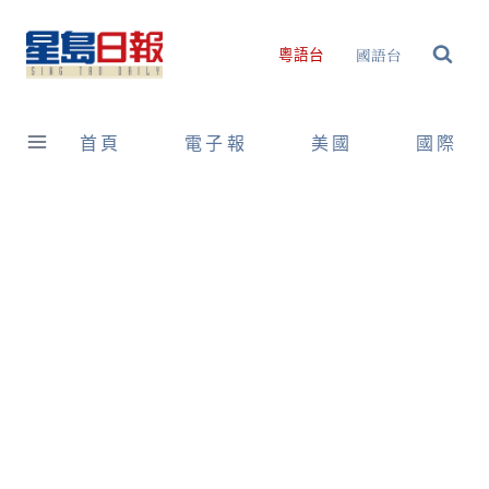
Skip
to
國語台
粵語台
content
首頁
電子報
美國
國際