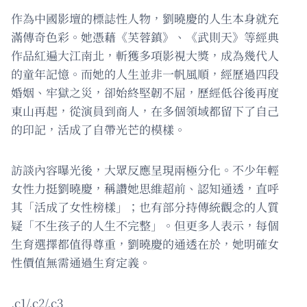
作為中國影壇的標誌性人物，劉曉慶的人生本身就充
滿傳奇色彩。她憑藉《芙蓉鎮》、《武則天》等經典
作品紅遍大江南北，斬獲多項影視大獎，成為幾代人
的童年記憶。而她的人生並非一帆風順，經歷過四段
婚姻、牢獄之災，卻始終堅韌不屈，歷經低谷後再度
東山再起，從演員到商人，在多個領域都留下了自己
的印記，活成了自帶光芒的模樣。
訪談內容曝光後，大眾反應呈現兩極分化。不少年輕
女性力挺劉曉慶，稱讚她思維超前、認知通透，直呼
其「活成了女性榜樣」；也有部分持傳統觀念的人質
疑「不生孩子的人生不完整」。但更多人表示，每個
生育選擇都值得尊重，劉曉慶的通透在於，她明確女
性價值無需通過生育定義。
.c1/.c2/.c3