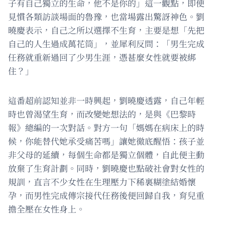
子有自己獨立的生命，他不是你的」這一觀點，即便
見慣各類訪談場面的魯豫，也當場露出驚訝神色。劉
曉慶表示，自己之所以選擇不生育，主要是想「先把
自己的人生過成萬花筒」，並犀利反問：「男生完成
任務就重新過回了少男生涯，憑甚麼女性就要被綁
住？」
這番超前認知並非一時興起，劉曉慶透露，自己年輕
時也曾渴望生育，而改變她想法的，是與《巴黎時
報》總編的一次對話。對方一句「媽媽在病床上的時
候，你能替代她承受痛苦嗎」讓她徹底醒悟：孩子並
非父母的延續，每個生命都是獨立個體，自此便主動
放棄了生育計劃。同時，劉曉慶也點破社會對女性的
規訓，直言不少女性在生理壓力下稀裏糊塗結婚懷
孕，而男性完成傳宗接代任務後便回歸自我，育兒重
擔全壓在女性身上。