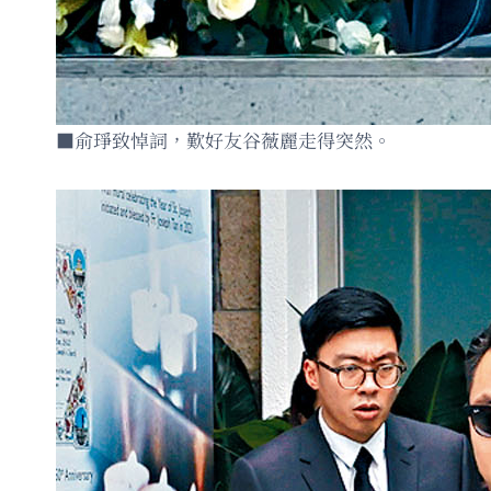
■俞琤致悼詞，歎好友谷薇麗走得突然。