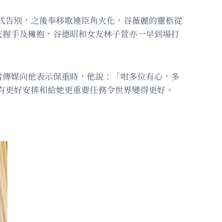
儀式告別，之後奉移歌連臣角火化，谷薇麗的靈柩從
友握手及擁抱，谷德昭和女友林子萱亦一早到場打
當傳媒向他表示保重時，他說：「咁多位有心，多
有更好安排和給她更重要任務令世界變得更好。