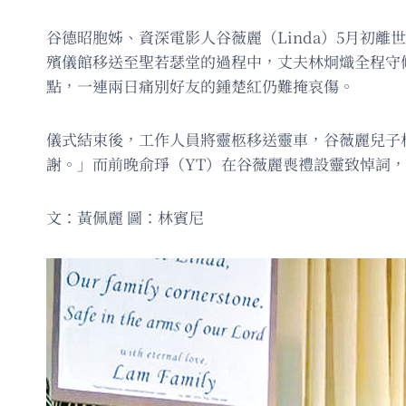
谷德昭胞姊、資深電影人谷薇麗（Linda）5月初
殯儀館移送至聖若瑟堂的過程中，丈夫林炯熾全程守
點，一連兩日痛別好友的鍾楚紅仍難掩哀傷。
儀式結束後，工作人員將靈柩移送靈車，谷薇麗兒子
謝。」而前晚俞琤（YT）在谷薇麗喪禮設靈致悼詞
文：黃佩麗 圖：林賓尼