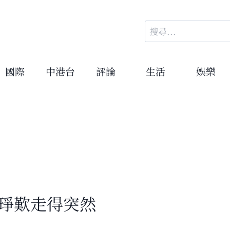
搜
尋
關
鍵
國際
中港台
評論
生活
娛樂
字:
俞琤歎走得突然