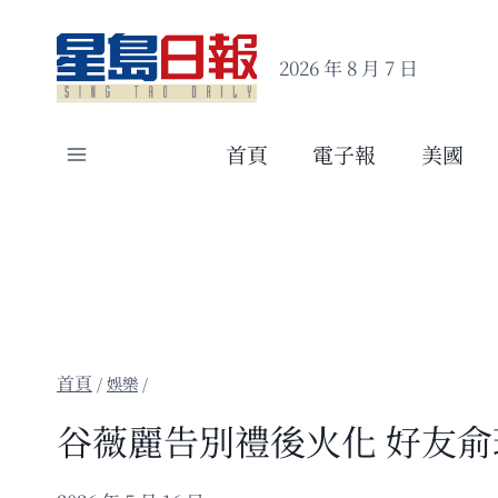
Skip
to
2026 年 8 月 7 日
content
首頁
電子報
美國
/
娛樂
/
谷薇麗告別禮後火化 好友