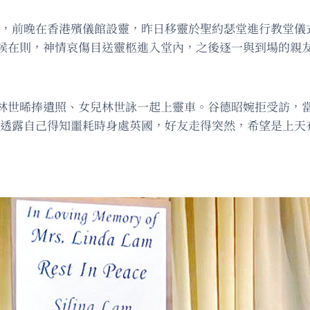
離世，前晚在香港殯儀館設靈，昨日移靈於聖約瑟堂進行教堂
候在則，神情哀傷目送靈柩進入堂內，之後逐一與到場的親
林世晞捧遺照、女兒林世詠一起上靈車。谷德昭婉拒受訪，
，透露自己得知噩耗時身處英國，好友走得突然，希望是上天