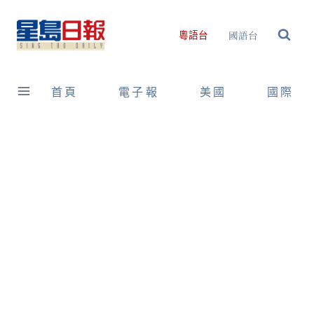
Skip
to
國語台
粵語台
content
首頁
電子報
美國
國際