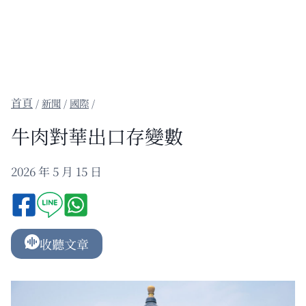
/
新聞
/
國際
/
牛肉對華出口存變數
2026 年 5 月 15 日
收聽文章