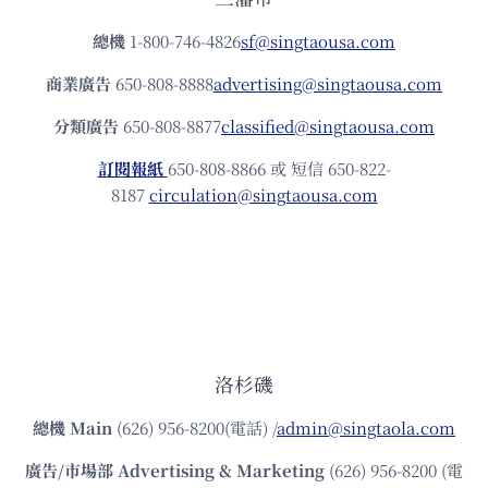
總機
1-800-746-4826
sf@singtaousa.com
商業廣告
650-808-8888
advertising@singtaousa.com
分類廣告
650-808-8877
classified@singtaousa.com
訂閱報紙
650-808-8866 或 短信 650-822-
8187
circulation@singtaousa.com
洛杉磯
總機
Main
(626) 956-8200(電話) /
admin@singtaola.com
廣告/市場部
Advertising & Marketing
(626) 956-8200 (電