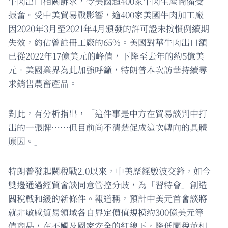
牛肉出口相關訴求，令美國超400家牛肉生產商備受
振奮。受中美貿易戰影響，逾400家美國牛肉加工廠
因2020年3月至2021年4月頒發的許可證未按慣例續期
失效，約佔曾註冊工廠的65%。美國對華牛肉出口額
已從2022年17億美元的峰值，下降至去年的約5億美
元。美國業界為此加強呼籲，特朗普本次訪華持續尋
求銷售農畜產品。
對此，有分析指出，「這件事是中方在貿易談判中打
出的一張牌……但目前尚不清楚促成這次轉向的具體
原因。」
特朗普發起關稅戰2.0以來，中美歷經數波交鋒，如今
雙邊通過經貿會談同意管控分歧，為「習特會」創造
關稅戰和緩的新條件。報道稱，預計中美元首會談將
就非敏感貿易領域各自界定價值規模約300億美元等
值商品，在不觸及國家安全的紅線下，降低關稅並相