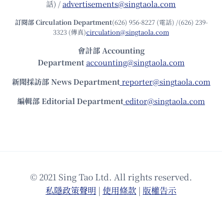
話) /
advertisements@singtaola.com
訂閱部 Circulation Department
(626) 956-8227 (電話) /(626) 239-
3323 (傳真)
circulation@singtaola.com
會計部 Accounting
Department
accounting@singtaola.com
新聞採訪部 News Department
reporter@singtaola.com
編輯部 Editorial Department
editor@singtaola.com
© 2021 Sing Tao Ltd. All rights reserved.
私隱政策聲明
|
使⽤條款
|
版權告⽰