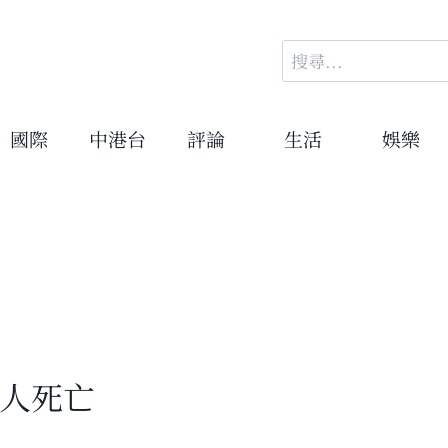
搜
尋
關
鍵
國際
中港台
評論
生活
娛樂
字:
5人死亡