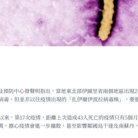
預防中心發聲明指出，當地東北部伊圖里省兩個地區出現24
拉病毒，但並非以往疫情出現的「扎伊爾伊波拉病毒株」，要
情以來，第17次疫情，距離上次造成43人死亡的疫情只有5
戰，擔心疫情會進一步擴散，甚至影響鄰國烏干達及南蘇丹