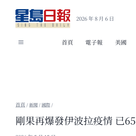
Skip
to
2026 年 8 月 6 日
content
首頁
電子報
美國
/
新聞
/
國際
/
剛果再爆發伊波拉疫情 已6