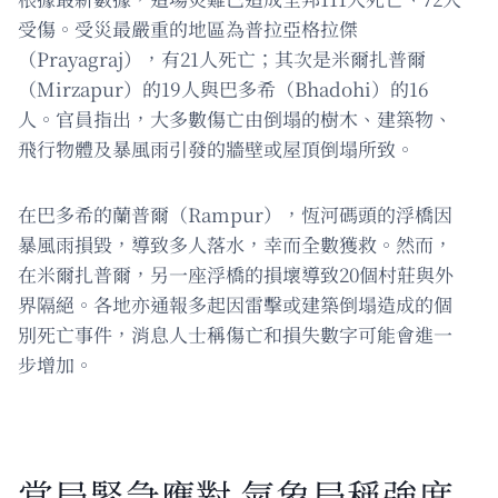
受傷。受災最嚴重的地區為普拉亞格拉傑
（Prayagraj），有21人死亡；其次是米爾扎普爾
（Mirzapur）的19人與巴多希（Bhadohi）的16
人。官員指出，大多數傷亡由倒塌的樹木、建築物、
飛行物體及暴風雨引發的牆壁或屋頂倒塌所致。
在巴多希的蘭普爾（Rampur），恆河碼頭的浮橋因
暴風雨損毀，導致多人落水，幸而全數獲救。然而，
在米爾扎普爾，另一座浮橋的損壞導致20個村莊與外
界隔絕。各地亦通報多起因雷擊或建築倒塌造成的個
別死亡事件，消息人士稱傷亡和損失數字可能會進一
步增加。
當局緊急應對 氣象局稱強度