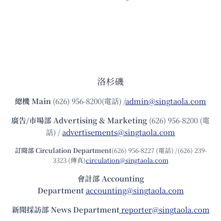
洛杉磯
總機
Main
(626) 956-8200(電話) /
admin@singtaola.com
廣告/市場部
Advertising & Marketing
(626) 956-8200 (電
話) /
advertisements@singtaola.com
訂閱部 Circulation Department
(626) 956-8227 (電話) /(626) 239-
3323 (傳真)
circulation@singtaola.com
會計部 Accounting
Department
accounting@singtaola.com
新聞採訪部 News Department
reporter@singtaola.com