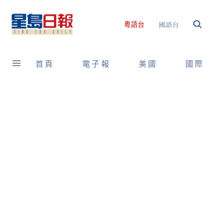
Skip
to
國語台
粵語台
content
首頁
電子報
美國
國際