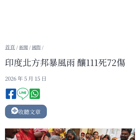
/
新聞
/
國際
/
印度北方邦暴風雨 釀111死72傷
2026 年 5 月 15 日
收聽文章