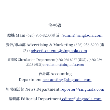
洛杉磯
總機
Main
(626) 956-8200(電話) /
admin@singtaola.com
廣告/市場部
Advertising & Marketing
(626) 956-8200 (電
話) /
advertisements@singtaola.com
訂閱部 Circulation Department
(626) 956-8227 (電話) /(626) 239-
3323 (傳真)
circulation@singtaola.com
會計部 Accounting
Department
accounting@singtaola.com
新聞採訪部 News Department
reporter@singtaola.com
編輯部 Editorial Department
editor@singtaola.com