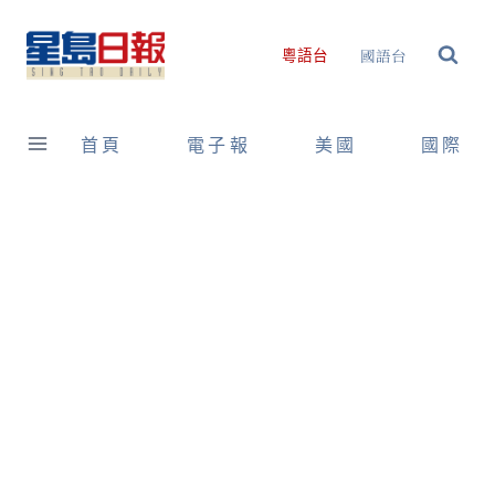
Skip
to
國語台
粵語台
content
首頁
電子報
美國
國際