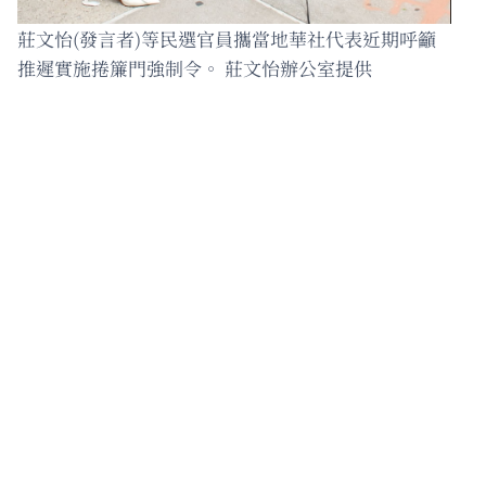
莊文怡(發言者)等民選官員攜當地華社代表近期呼籲
推遲實施捲簾門強制令。 莊文怡辦公室提供