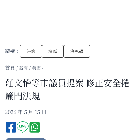
精選：
紐約
灣區
洛杉磯
/
新聞
/
美國
/
莊文怡等市議員提案 修正安全捲
簾門法規
2026 年 5 月 15 日