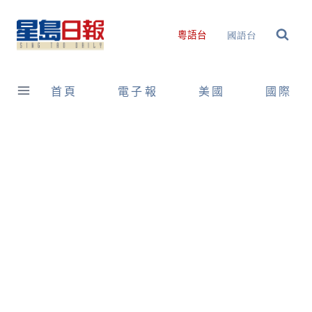
Skip
to
國語台
粵語台
content
首頁
電子報
美國
國際