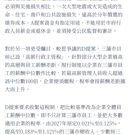
必須與災後損失相比。一次大型地震或火災造成的生
命、住宅、商戶和公共設施損失，遠高於分年償還的
債券成本。A提案資金有指定用途，不能用於市府行
政人員薪金或退休金，並須接受公民監督和審計。
對於另一項更受矚目、較惹爭議的D提案，三藩市目
前已設「高薪行政主管稅」，針對部分大型企業過高
的高層與員工薪酬差距。現行制度以企業在三藩市員
工的薪酬中位數作比較，若最高薪管理人員收入超過
該中位數100倍，企業便須繳稅，稅率會按薪酬差距擴
大而上升。
D提案要求收緊這稅制，把比較基準改為企業全體員
工薪酬中位數，即不只計算三藩市員工，並把大多數
適用企業的稅率，由2027年原定0.021%至0.125%，
提高至0.183%至1.121%的三藩市總收入。少數按三