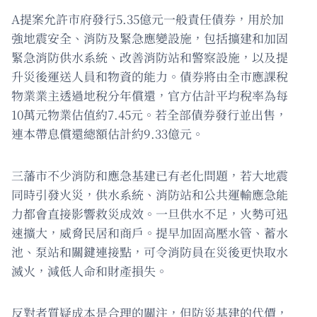
A提案允許市府發行5.35億元一般責任債券，用於加
強地震安全、消防及緊急應變設施，包括擴建和加固
緊急消防供水系統、改善消防站和警察設施，以及提
升災後運送人員和物資的能力。債券將由全市應課稅
物業業主透過地稅分年償還，官方估計平均稅率為每
10萬元物業估值約7.45元。若全部債券發行並出售，
連本帶息償還總額估計約9.33億元。
三藩市不少消防和應急基建已有老化問題，若大地震
同時引發火災，供水系統、消防站和公共運輸應急能
力都會直接影響救災成效。一旦供水不足，火勢可迅
速擴大，威脅民居和商戶。提早加固高壓水管、蓄水
池、泵站和關鍵連接點，可令消防員在災後更快取水
滅火，減低人命和財產損失。
反對者質疑成本是合理的關注，但防災基建的代價，