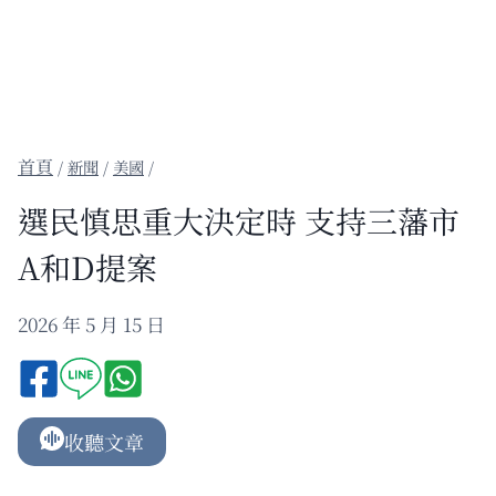
/
新聞
/
美國
/
選民慎思重大決定時 支持三藩市
A和D提案
2026 年 5 月 15 日
收聽文章