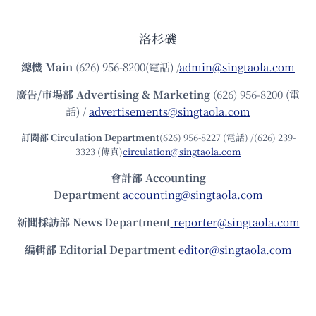
洛杉磯
總機
Main
(626) 956-8200(電話) /
admin@singtaola.com
廣告/市場部
Advertising & Marketing
(626) 956-8200 (電
話) /
advertisements@singtaola.com
訂閱部 Circulation Department
(626) 956-8227 (電話) /(626) 239-
3323 (傳真)
circulation@singtaola.com
會計部 Accounting
Department
accounting@singtaola.com
新聞採訪部 News Department
reporter@singtaola.com
編輯部 Editorial Department
editor@singtaola.com