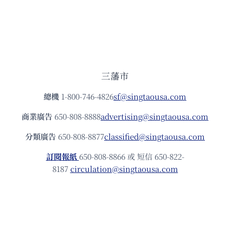
三藩市
總機
1-800-746-4826
sf@singtaousa.com
商業廣告
650-808-8888
advertising@singtaousa.com
分類廣告
650-808-8877
classified@singtaousa.com
訂閱報紙
650-808-8866 或 短信 650-822-
8187
circulation@singtaousa.com