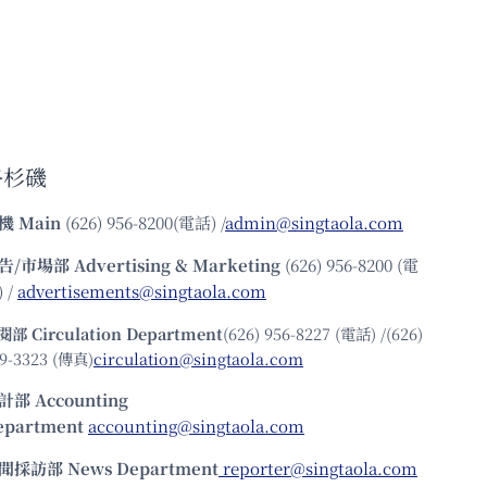
洛杉磯
機
Main
(626) 956-8200(電話) /
admin@singtaola.com
告/市場部
Advertising & Marketing
(626) 956-8200 (電
 /
advertisements@singtaola.com
閱部 Circulation Department
(626) 956-8227 (電話) /(626)
9-3323 (傳真)
circulation@singtaola.com
計部 Accounting
epartment
accounting@singtaola.com
聞採訪部 News Department
reporter@singtaola.com