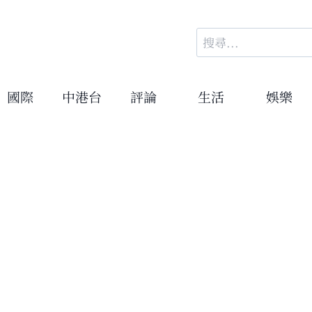
搜
尋
關
鍵
國際
中港台
評論
生活
娛樂
字: