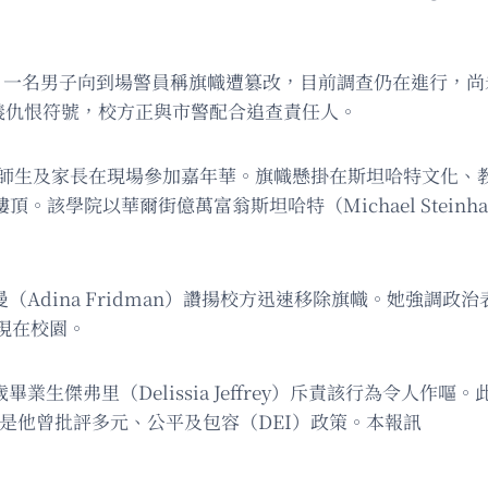
警。一名男子向到場警員稱旗幟遭篡改，目前調查仍在進行，尚未
主義仇恨符號，校方正與市警配合追查責任人。
師生及家長在現場參加嘉年華。旗幟懸掛在斯坦哈特文化、教育及人類發
lopment）樓頂。該學院以華爾街億萬富翁斯坦哈特（Michael Stei
曼（Adina Fridman）讚揚校方迅速移除旗幟。她強
現在校園。
，21歲畢業生傑弗里（Delissia Jeffrey）斥責該行為
，理由是他曾批評多元、公平及包容（DEI）政策。本報訊