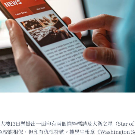
樓13日懸掛出一面印有兩個納粹標誌及大衛之星（Star of
觀與紫色校旗相似，但印有仇恨符號。據學生報章《Washington 