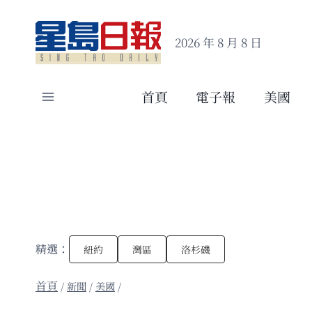
Skip
to
2026 年 8 月 8 日
content
首頁
電子報
美國
精選：
紐約
灣區
洛杉磯
/
新聞
/
美國
/