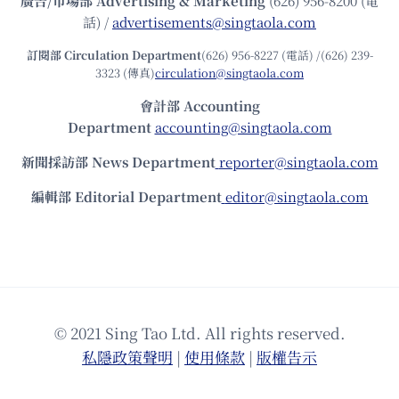
廣告/市場部
Advertising & Marketing
(626) 956-8200 (電
話) /
advertisements@singtaola.com
訂閱部 Circulation Department
(626) 956-8227 (電話) /(626) 239-
3323 (傳真)
circulation@singtaola.com
會計部 Accounting
Department
accounting@singtaola.com
新聞採訪部 News Department
reporter@singtaola.com
編輯部 Editorial Department
editor@singtaola.com
© 2021 Sing Tao Ltd. All rights reserved.
私隱政策聲明
|
使⽤條款
|
版權告⽰