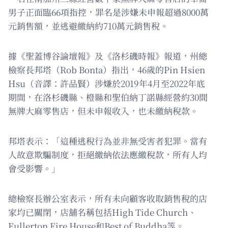
男子正面臨66項指控，罪名是涉嫌未申報超過8000萬
元銷售額，並逃避繳納約710萬元銷售稅。
據《聖蓋博谷論壇報》及《洛杉磯時報》報道，州總
檢察長邦塔（Rob Bonta）指出，46歲的Pin Hsien
Hsu（音譯：許品賢）涉嫌於2019年4月至2022年底
期間，在洛杉磯縣、橙縣和聖伯納丁諾縣經營約30間
無牌大麻零售店，但未申報收入，也未繳納稅款。
邦塔表示：「這種逃稅行為並非無受害者犯罪。當有
人故意欺騙制度，拒絕繳納依法應繳稅款，所有人均
會受影響。」
總檢察長辦公室表示，所有未向顧客收取銷售稅的店
家均已關閉，店舖名稱包括High Tide Church、
Fullerton Fire House和Best of Buddha等。