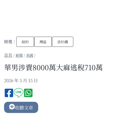
精選：
紐約
灣區
洛杉磯
/
新聞
/
美國
/
華男涉賣8000萬大麻逃稅710萬
2026 年 5 月 15 日
收聽文章