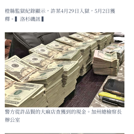
橙縣監獄紀錄顯示，許某4月29日入獄，5月2日獲
釋。▍洛杉磯訊 ▍
警方從許品賢的大麻店查獲到的現金。加州總檢察長
辦公室