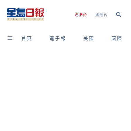
Skip
to
國語台
粵語台
content
首頁
電子報
美國
國際