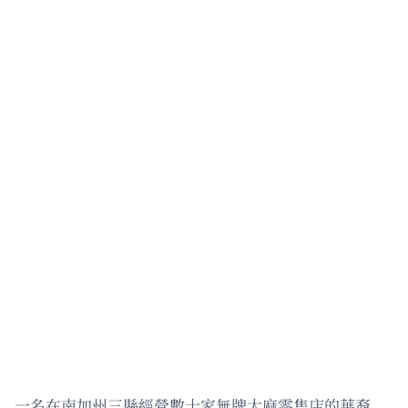
一名在南加州三縣經營數十家無牌大麻零售店的華裔