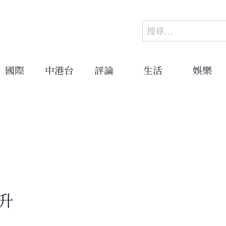
搜
尋
關
鍵
國際
中港台
評論
生活
娛樂
字:
升