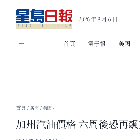
Skip
to
2026 年 8 月 6 日
content
首頁
電子報
美國
/
新聞
/
美國
/
加州汽油價格 六周後恐再飆