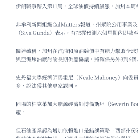
伊朗戰爭踏入第11周，全球油價持續飆漲，加州本周
非牟利新聞組織CalMatters報道，州眾院公用
（Siva Gunda）表示，有把握預測六個星期
關達續稱，加州在汽油和原油競價中有能力擊敗全球
與亞洲煉油廠討論長期供應協議，將確保另外3到6個
史丹福大學經濟師馬霍尼（Neale Mahoney
多，說法獲其他專家認同。
同場的柏克萊加大能源經濟師博倫斯坦（Severin 
產。
但石油產業認為增加依賴進口是錯誤策略。西部州份石油