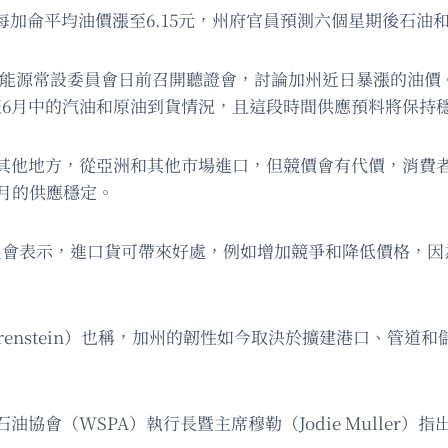
每加侖平均油價漲至6.15元，州府官員預測六個星期後石油
事業及能源常設委員會日前召開聽證會，討論加州近日暴漲的油
內即截至6月中的汽油和原油到貨情況，且這段時間供應預料將保
其他地方，從亞洲和其他市場進口，但競價會有代價，消費
月的供應穩定。
）向委員會表示，進口貨可帶來好處，例如增加競爭和降低價格
Borenstein）也稱，加州的韌性如今取決於擴建港口、管
協會（WSPA）執行長暨主席穆勒（Jodie Muller