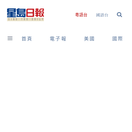
Skip
to
國語台
粵語台
content
首頁
電子報
美國
國際