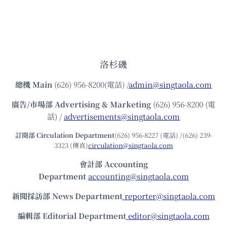
洛杉磯
總機
Main
(626) 956-8200(電話) /
admin@singtaola.com
廣告/市場部
Advertising & Marketing
(626) 956-8200 (電
話) /
advertisements@singtaola.com
訂閱部 Circulation Department
(626) 956-8227 (電話) /(626) 239-
3323 (傳真)
circulation@singtaola.com
會計部 Accounting
Department
accounting@singtaola.com
新聞採訪部 News Department
reporter@singtaola.com
編輯部 Editorial Department
editor@singtaola.com