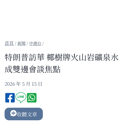
/
新聞
/
中港台
/
特朗普訪華 椰樹牌火山岩礦泉水
成雙邊會談焦點
2026 年 5 月 15 日
收聽文章