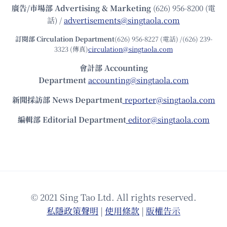
廣告/市場部
Advertising & Marketing
(626) 956-8200 (電
話) /
advertisements@singtaola.com
訂閱部 Circulation Department
(626) 956-8227 (電話) /(626) 239-
3323 (傳真)
circulation@singtaola.com
會計部 Accounting
Department
accounting@singtaola.com
新聞採訪部 News Department
reporter@singtaola.com
編輯部 Editorial Department
editor@singtaola.com
© 2021 Sing Tao Ltd. All rights reserved.
私隱政策聲明
|
使⽤條款
|
版權告⽰