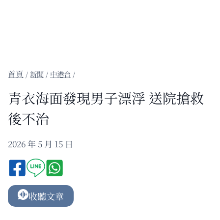
/
新聞
/
中港台
/
青衣海面發現男子漂浮 送院搶救
後不治
2026 年 5 月 15 日
收聽文章