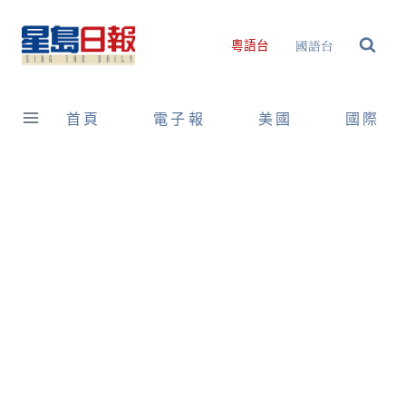
Skip
to
國語台
粵語台
content
首頁
電子報
美國
國際