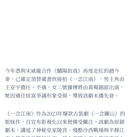
今年憑與宋威龍合作《驕陽似我》再度走紅的趙今
麥，已確定頂替虞書欣接拍《一念江南》，男主角由
王安宇擔任。不過，女二號據傳將由黃楊鈿甜出演，
她因過往炫富爭議形象受損，導致該劇未播先衰。
《一念江南》作為2023年爆款古裝劇《一念關山》的
姐妹作，自宣布影視化以來便備受關注。該劇為原創
劇本，講述了神秘皇家陵宮、殘酷沙西戰場與平靜江