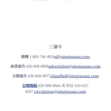
三藩市
總機
1-800-746-4826
sf@singtaousa.com
商業廣告
650-808-8888
advertising@singtaousa.com
分類廣告
650-808-8877
classified@singtaousa.com
訂閱報紙
650-808-8866 或 短信 650-822-
8187
circulation@singtaousa.com