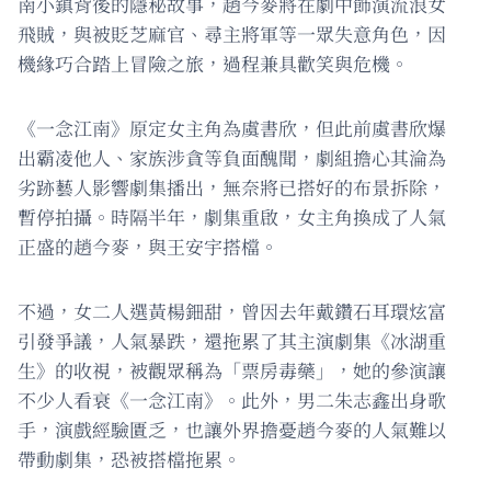
南小鎮背後的隱秘故事，趙今麥將在劇中飾演流浪女
飛賊，與被貶芝麻官、尋主將軍等一眾失意角色，因
機緣巧合踏上冒險之旅，過程兼具歡笑與危機。
《一念江南》原定女主角為虞書欣，但此前虞書欣爆
出霸凌他人、家族涉貪等負面醜聞，劇組擔心其淪為
劣跡藝人影響劇集播出，無奈將已搭好的布景拆除，
暫停拍攝。時隔半年，劇集重啟，女主角換成了人氣
正盛的趙今麥，與王安宇搭檔。
不過，女二人選黃楊鈿甜，曾因去年戴鑽石耳環炫富
引發爭議，人氣暴跌，還拖累了其主演劇集《冰湖重
生》的收視，被觀眾稱為「票房毒藥」，她的參演讓
不少人看衰《一念江南》。此外，男二朱志鑫出身歌
手，演戲經驗匱乏，也讓外界擔憂趙今麥的人氣難以
帶動劇集，恐被搭檔拖累。