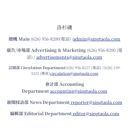
洛杉磯
總機
Main
(626) 956-8200(電話) /
admin@singtaola.com
廣告/市場部
Advertising & Marketing
(626) 956-8200 (電
話) /
advertisements@singtaola.com
訂閱部 Circulation Department
(626) 956-8227 (電話) /(626) 239-
3323 (傳真)
circulation@singtaola.com
會計部 Accounting
Department
accounting@singtaola.com
新聞採訪部 News Department
reporter@singtaola.com
編輯部 Editorial Department
editor@singtaola.com