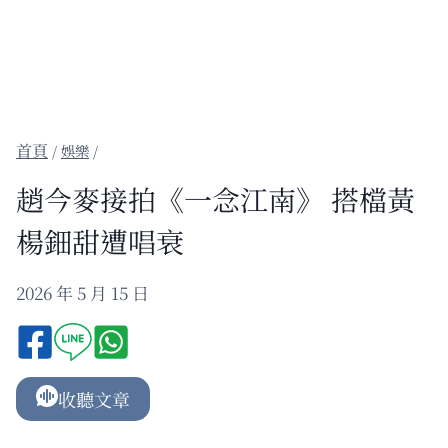
/
娛樂
/
趙今麥接拍《一念江南》 搭檔黃
楊鈿甜遭唱衰
2026 年 5 月 15 日
收聽文章