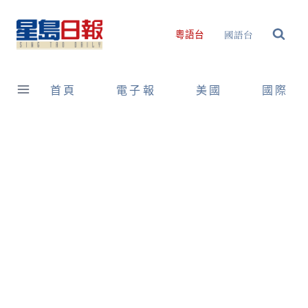
Skip
to
國語台
粵語台
content
首頁
電子報
美國
國際