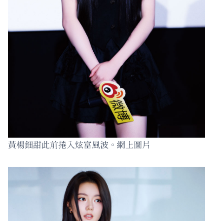
黃楊鈿甜此前捲入炫富風波。網上圖片