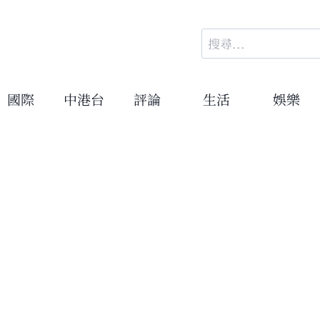
搜
尋
關
鍵
國際
中港台
評論
生活
娛樂
字: