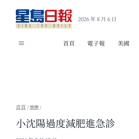
Skip
to
2026 年 8 月 6 日
content
首頁
電子報
美國
/
娛樂
/
小沈陽過度減肥進急診