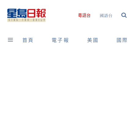
Skip
to
國語台
粵語台
content
首頁
電子報
美國
國際