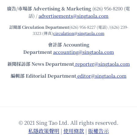
廣告/市場部
Advertising & Marketing
(626) 956-8200 (電
話) /
advertisements@singtaola.com
訂閱部 Circulation Department
(626) 956-8227 (電話) /(626) 239-
3323 (傳真)
circulation@singtaola.com
會計部 Accounting
Department
accounting@singtaola.com
新聞採訪部 News Department
reporter@singtaola.com
編輯部 Editorial Department
editor@singtaola.com
© 2021 Sing Tao Ltd. All rights reserved.
私隱政策聲明
|
使⽤條款
|
版權告⽰