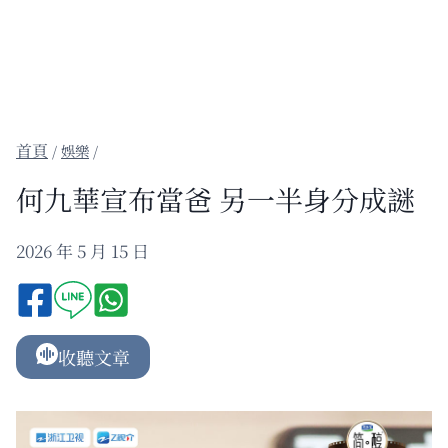
/
娛樂
/
何九華宣布當爸 另一半身分成謎
2026 年 5 月 15 日
收聽文章