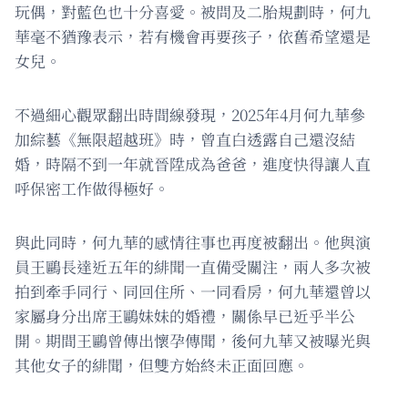
玩偶，對藍色也十分喜愛。被問及二胎規劃時，何九
華毫不猶豫表示，若有機會再要孩子，依舊希望還是
女兒。
不過細心觀眾翻出時間線發現，2025年4月何九華參
加綜藝《無限超越班》時，曾直白透露自己還沒結
婚，時隔不到一年就晉陞成為爸爸，進度快得讓人直
呼保密工作做得極好。
與此同時，何九華的感情往事也再度被翻出。他與演
員王鷗長達近五年的緋聞一直備受關注，兩人多次被
拍到牽手同行、同回住所、一同看房，何九華還曾以
家屬身分出席王鷗妹妹的婚禮，關係早已近乎半公
開。期間王鷗曾傳出懷孕傳聞，後何九華又被曝光與
其他女子的緋聞，但雙方始終未正面回應。