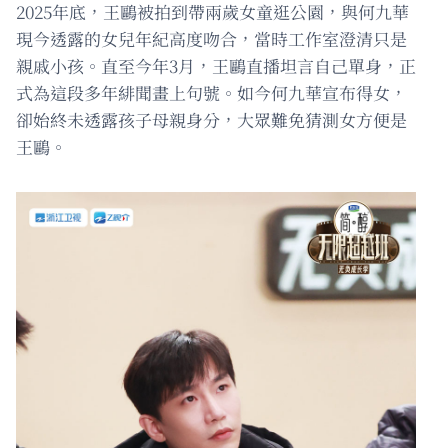
2025年底，王鷗被拍到帶兩歲女童逛公園，與何九華
現今透露的女兒年紀高度吻合，當時工作室澄清只是
親戚小孩。直至今年3月，王鷗直播坦言自己單身，正
式為這段多年緋聞畫上句號。如今何九華宣布得女，
卻始終未透露孩子母親身分，大眾難免猜測女方便是
王鷗。