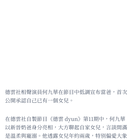
德雲社相聲演員何九華在節目中低調宣布當爸，首次
公開承認自己已有一個女兒。
在德雲社自製節目《德雲 dyun》第11期中，何九華
以新晉奶爸身分亮相，大方聊起自家女兒，言談間滿
是溫柔與寵溺。他透露女兒年約兩歲，特別偏愛大象