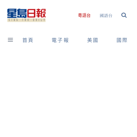
Skip
to
國語台
粵語台
content
首頁
電子報
美國
國際