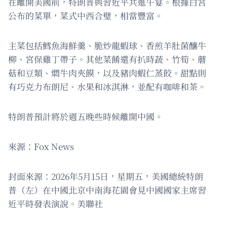
在離開美國前，特朗普與習近平共進午宴。根據白宮
公布的菜單，菜式中西合璧，相當豐富。
主菜包括鱈魚海鮮羹、脆炒龍蝦球、香煎羊肚菌釀牛
柳、宮保雞丁帶子。其他菜餚還有扒時蔬、竹筍、蘑
菇和豆類、燜牛肉夾饃，以及豬肉蝦仁蒸餃。甜點則
有巧克力布朗尼、水果和冰淇淋，並配有咖啡和茶。
特朗普預計將於週五晚些時候離開中國。
來源：Fox News
封面來源：2026年5月15日，星期五，美國總統特朗
普（左）在中國北京中南海花園會見中國國家主席習
近平時發表演說。美聯社