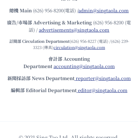
總機
Main
(626) 956-8200(電話) /
admin@singtaola.com
廣告/市場部
Advertising & Marketing
(626) 956-8200 (電
話) /
advertisements@singtaola.com
訂閱部 Circulation Department
(626) 956-8227 (電話) /(626) 239-
3323 (傳真)
circulation@singtaola.com
會計部 Accounting
Department
accounting@singtaola.com
新聞採訪部 News Department
reporter@singtaola.com
編輯部 Editorial Department
editor@singtaola.com
© 2021 Sing Tao Ltd. All rights reserved.