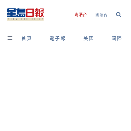
Skip
to
國語台
粵語台
content
首頁
電子報
美國
國際