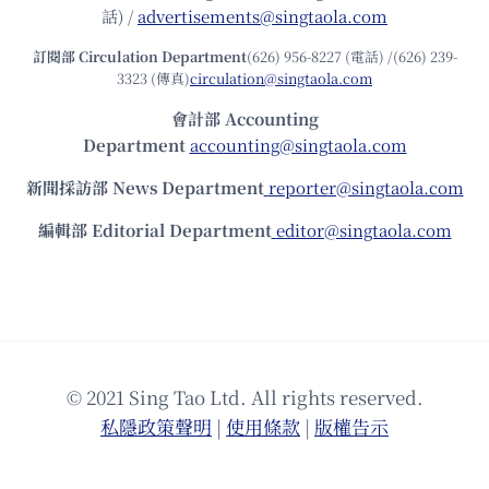
話) /
advertisements@singtaola.com
訂閱部 Circulation Department
(626) 956-8227 (電話) /(626) 239-
3323 (傳真)
circulation@singtaola.com
會計部 Accounting
Department
accounting@singtaola.com
新聞採訪部 News Department
reporter@singtaola.com
編輯部 Editorial Department
editor@singtaola.com
© 2021 Sing Tao Ltd. All rights reserved.
私隱政策聲明
|
使⽤條款
|
版權告⽰